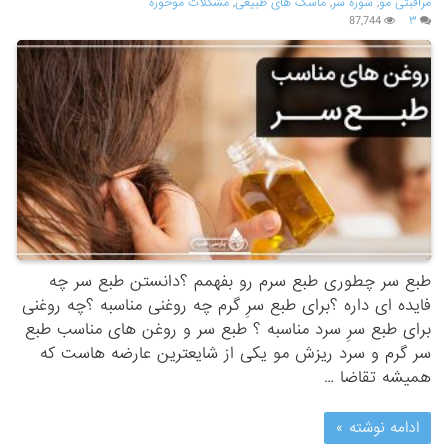
مراقبتی مو
,
شوره سر
,
ماسک های طبیعی
,
مشکلات موخوره
87,744
۳
طبع سر چطوری طبع سرم رو بفهمم ؟دانستن طبع سر چه
فایده ای داره ؟برای طبع سرِ گرم چه روغنی مناسبه ؟چه روغنی
برای طبع سرِ سرد مناسبه ؟ طبع سر و روغن های مناسب طبع
سر گرم و سرد ریزش مو یکی از شایعترین عارضه هاست که
همیشه تقاضا …
ادامه نوشته »