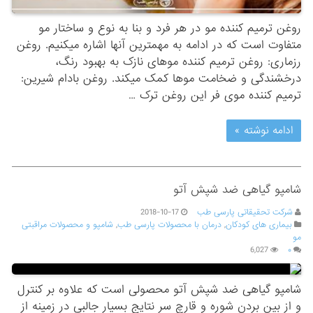
روغن ترمیم کننده مو در هر فرد و بنا به نوع و ساختار مو
متفاوت است که در ادامه به مهمترین آنها اشاره میکنیم. روغن
رزماری: روغن ترمیم کننده موهای نازک به بهبود رنگ،
درخشندگی و ضخامت موها کمک میکند. روغن بادام شیرین:
ترمیم کننده موی فر این روغن ترک …
ادامه نوشته »
شامپو گیاهی ضد شپش آتو
شرکت تحقیقاتی پارسی طب
2018-10-17
بیماری های کودکان
,
درمان با محصولات پارسی طب
,
شامپو و محصولات مراقبتی
مو
6,027
۰
شامپو گیاهی ضد شپش آتو محصولی است که علاوه بر کنترل
و از بین بردن شوره و قارچ سر نتایج بسیار جالبی در زمینه از