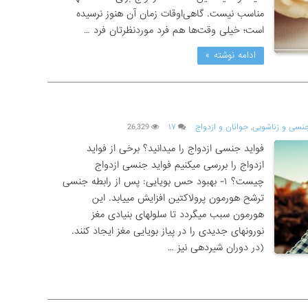
مناسب نیست. گاهی‌اوقات زمان آن هنوز نرسیده
است؛ خیلی وقت‌ها هم فرد موردنظرتان فرد …
ادامه نوشته »
نسی و زناشویی
,
جوانان و ازدواج
۱۷
26,329
فواید جنسی ازدواج را میدانید؟ برخی از فواید
ازدواج را بررسی میکنیم فواید جنسی ازدواج
چیست؟ ۱- بهبود حس بویایی: پس از رابطه جنسی
ترشح هورمون پرولاکتین افزایش مییابد. این
هورمون سبب میگردد تا سلولهای بنیادی مغز
نورونهای جدیدی را در پیاز بویایی مغز ایجاد کنند.
(در دوران شیردهی نیز …