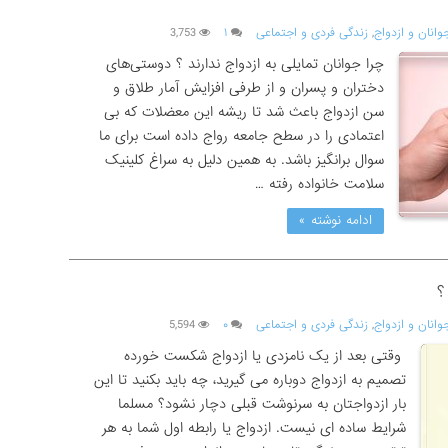
وانان و ازدواج
,
زندگی فردی و اجتماعی
۱
3,753
چرا جوانان تمایلی به ازدواج ندارند ؟ دوستی‌های
دختران و پسران و از طرفی افزایش آمار طلاق و
سن ازدواج باعث شد تا ریشه این معضلات که بی
اعتمادی را در سطح جامعه رواج داده است برای ما
سوال برانگیز باشد. به همین دلیل به سراغ کلینیک
سلامت خانواده رفته …
ادامه نوشته »
؟
وانان و ازدواج
,
زندگی فردی و اجتماعی
۰
5,594
وقتی بعد از یک نامزدی یا ازدواج شکست خورده
تصمیم به ازدواج دوباره می گیرید، چه باید بکنید تا این
بار ازدواجتان به سرنوشت قبلی دچار نشود؟ مسلما
شرایط ساده ای نیست. ازدواج یا رابطه اول شما به هر