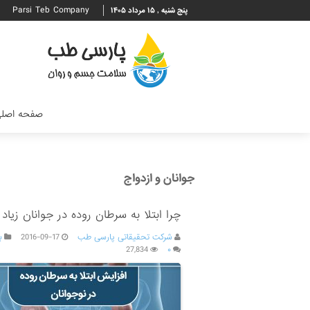
Parsi Teb Company
پنج شنبه , ۱۵ مرداد ۱۴۰۵
صفحه اصل
جوانان و ازدواج
چرا ابتلا به سرطان روده در جوانان زیا
شرکت تحقیقاتی پارسی طب
2016-09-17
ب
27,834
۰