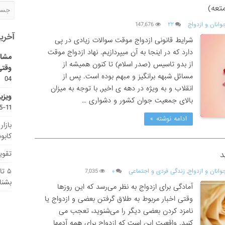
تعه)
وانان و ازدواج
۲۲
147,676
آخری
شرایط قانونی ازدواج موقت سوالات زیادی در پی
دارد که در اینجا به آن میپردازیم. نهاد ازدواج موقت
مشاو
از بدو تاسیس (صدر اسلام) تا کنون همیشه از
وقتی
مسائل شبهه برانگیز و مبهم بوده است. پس از
04
انقلاب و به ویژه در دهه ی اخیر٬ با توجه به میزان
ویزی
بالای جمعیت جوان کشور و دشواری …
11-15
ادامه نوشته »
بازا
کابو
تقویم
۵ ت
وانان و ازدواج
,
زندگی فردی و اجتماعی
۰
7,035
بشنا
آمادگی برای ازدواج به نظر می‌رسد که این روزها
وقتی اخبار مربوط به طلاق گرفتن بعضی و ازدواج یا
نامزد کردن بعضی دیگر را می‌شنوید، تعجب می
کنید. واقعیت این است که ازدواج برای همه آدمها