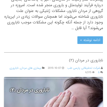
درباره فرآیند تولیدمثل و باروری منجر شده است. امروزه در
گروهی از مردان نابارور، مشکلات ژنتیکی به عنوان علت
ناباروری شناخته می‌شوند اما همچنان سوالات زیادی در این‌باره
وجود دارد از جمله آنکه چگونه این مشکلات موجب ناباروری
می‌شوند؟ آیا قابل …
ادامه نوشته »
ناباروری در مردان (۲)
شرکت تحقیقاتی پارسی طب
2015-10-07
بیماری های مردان
,
ناباروری
6,515
۵