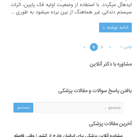
»
6
«
اولین «
9
مشاوره با دکتر آنلاین
یافتن پاسخ سوالات و مقالات پزشکی
آخرین مقالات پزشکی
مشاوره آنلاین پزشکی برای ایرانیان خارج از کشور | وقتی فاصله
جغرافیایی مانع درمان نیست!
2025-12-04
ویزیت پلاس | ویزیتی که سه ماه باز می‌ماند!
2025-11-15
بازار سیاه داروهای لاغری: رؤیای تناسب اندام یا کابوس سلامتی؟
2025-
10-14