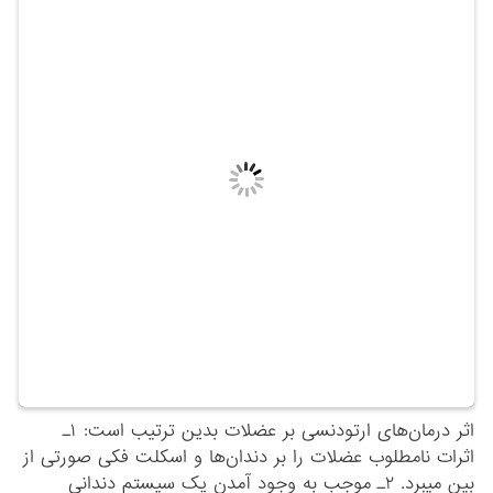
اثر درمان‌های ارتودنسی بر عضلات بدین ترتیب است: ۱ـ
اثرات نامطلوب عضلات را بر دندان‌ها و اسکلت فکی صورتی از
بین می‏برد. ۲ـ موجب به وجود آمدن یک سیستم دندانی
ایده‏آل می‏گردد. با استفاده از وضعیت اولیه فک پایین، اثرات
سیستم دندانی غیر هماهنگ از بین برده می‏شود به طوری …
ادامه نوشته »