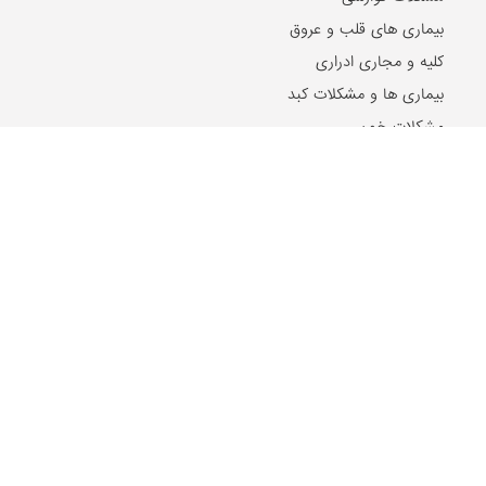
بیماری های قلب و عروق
کلیه و مجاری ادراری
بیماری ها و مشکلات کبد
مشکلات خون
مشکلات بینایی
بیماری های زنان و زایمان
بیماری های اطفال
مقالات و اخبار روز
2024-10-21
۵ تا از بهترین دکتر‌های اصلاح مزاج در مشهد را بشناسید!
2024-07-17
ریشه شیرین بیان، تنظیم کننده سطح هورمون استروژن در بدن
2024-07-11