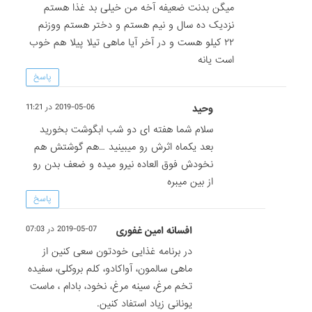
میگن بدنت ضعیفه آخه من خیلی بد غذا هستم
نزدیک ده سال و نیم هستم و دختر هستم ووزنم
۲۲ کیلو هست و در آخر آیا ماهی تیلا پیلا هم خوب
است یانه
پاسخ
وحید
2019-05-06 در 11:21
سلام شما هفته ای دو شب ابگوشت بخورید
بعد یکماه اثرش رو میبینید …هم گوشتش هم
نخودش فوق العاده نیرو میده و ضعف بدن رو
از بین میبره
پاسخ
افسانه امین غفوری
2019-05-07 در 07:03
در برنامه غذایی خودتون سعی کنین از
ماهی سالمون، آواکادو، کلم بروکلی، سفیده
تخم مرغ، سینه مرغ، نخود، بادام ، ماست
یونانی زیاد استفاد کنین.