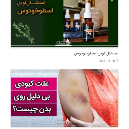
اسنشال اویل اسطوخودوس
2021-09-28