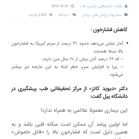
شرکت تحقیقاتی پارسی طب
2015-10-07
بیماریها و روش های درمان
۱ دیدگاه
2,323 بازدید
کاهش فشارخون :
آمار نشان می‌دهد حدود ۳۱ درصد از مردم آمریکا به فشارخون
بالا مبتلا هستند،
– که ۶۶ درصد آنان بیش از ۶۰ سال سن دارند،
– زیرا با افزایش سن، خطر ابتلا به این عارضه نیز بیشتر
می‌شود.
دکتر «دیوید کاتز» از مرکز تحقیقاتی طب پیشگیری در
دانشگاه ییل گفت:
این بیماری معمولا علائمی به همراه ندارد!
اما اولین پیامد آن ممکن است سکته قلبی باشد و به
همین دلیل است که فشارخون بالا را «قاتل خاموش»