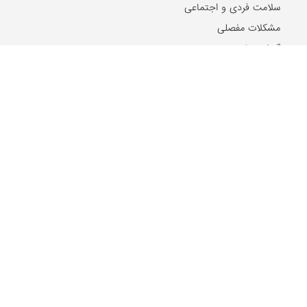
سلامت فردی و اجتماعی
مشکلات مفصلی
گوش، حلق و بینی
روان و روانشناسی
غدد و متابولیسم
جنسی و زناشویی
بیماری های پوست و مو
بیماری های ویروسی
بیماری های مغز و اعصاب
بیماری های سرطانی
دهان و دندان
مشکلات گوارشی
بیماری های قلب و عروق
کلیه و مجاری ادراری
بیماری ها و مشکلات کبد