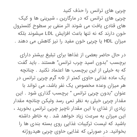
چربی های ترانس را حذف کنید
چربی های ترانس که در مارگارین ، شیرینی ها و کیک
های قنادی یافت می شوند اثر منفی بر سطوح کلسترول
خون دارند که نه تنها باعث افزایش LDL میشوند بلکه
میزان HDL یا چربی خون مفید را نیز کاهش می دهند .
در حال حاضر بعضی از غذاها برای تبلیغ بیشتر دارای
برچسب “بدون اسید چرب ترانس” هستند . باید گفت
که به خیلی از این برچسب ها اعتماد نکنید . چنانچه
یک ماده غذایی حاوی کمتر از ۰٫۵ گرم چربی ترانس در
هر میزان وعده مخصوص یک نفر باشد، می تواند با
عنوان “بدون چربی ترانس ” برچسب گذاری شود . این
مقدار چربی خیلی به نظر نمی رسد ولیکن چنانچه مقدار
زیادی از غذای با این مقدار ناچیز چربی ترانس بخورید ،
این میزان به سرعت زیاد خواهد شد . به خاطر داشته
باشید که لیست ترکیبات غذایی روی بسته بندی ها را
بخوانید. در صورتی که غذایی حاوی چربی هیدروژنه