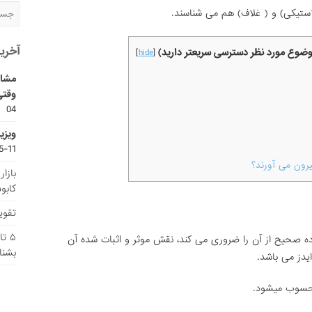
استیکی) و ( غلاف) هم می شناسند.
آخری
موضوع مورد نظر دسترسی سریعتر دارید)
]
hide
[
مشاو
وقتی
04
ویزی
11-15
یرون می آورند؟
بازا
کابو
تقویم
۵ ت
اده صحیح از آن را ضروری می کند، نقش موثر و اثبات شده آن
بشنا
یدز می باشد.
محسوب میشود.