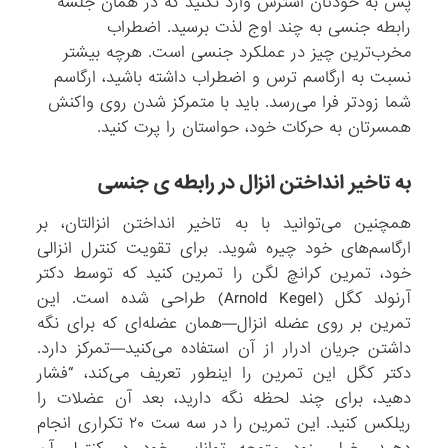
پس به خودتان استرس وارد نکنید که در همان جلسه
رابطه جنسی به چند اوج لذت برسید. اضطراب
مخرب‌ترین چیز در عملکرد جنسی است. هرچه بیشتر
نسبت به ارگاسم ترس و اضطراب داشته باشید، ارگاسم
شما زودتر فرا می‌رسد. باید با متمرکز شدن روی واکنش
همسرتان به حرکات خود، حواستان را پرت کنید.
به تاخیر انداختن انزال در رابطه ی جنسی
همچنین می‌توانید با به تاخیر انداختن انزالتان، بر
ارگاسم‌های خود چیره شوید. برای تقویت کنترل انزالی
خود، تمرین کرانچ لگن را تمرین کنید که توسط دکتر
آرنولد کگل (Arnold Kegel) طراحی شده است. این
تمرین بر روی عضله انزال—همان عضله‌ای که برای نگه
داشتن جریان ادرار از آن استفاده می‌کنید—تمرکز دارد.
دکتر کگل این تمرین را اینطور تعریف می‌کند، “فشار
دهید، برای چند لحظه نگه دارید، بعد آن عضلات را
ریلکس کنید. این تمرین را در سه ست ۲۰ تکراری انجام