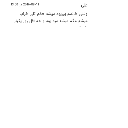
علی
2016-08-11 در 13:50
وقتی خانمم پیریود میشه حالم کلی خراب
میشه, مگم میشه مرد بود و حد اقل روز یکبار
نکرد!!!
پاسخ
شادی
2016-08-03 در 22:44
تو ۱۳ سال زندگیم ۱بارهم ارضا نشدم.خیلی زجر
کشیدم.افسردگی شدید گرفتم.نه معاشقه نه حتی لب
گرفتن.از لب گرفتن متنفر بود اگه یه بارم میگفتی
نوازشم کن میگفت بدم میاد میگی نمیکنم!!من
شوهره اون بودم اونم مثله یه زنه سرد.خداروشکر
۲ساله فرار کردم از اون خونه لعنتی. خوشحالم که
تنهام چون از ازدواجو همه چی متنفر شدم.ازدواج از
نظر من ارضا نشدنه مسائل روحی و جسمیه.اگه
شوهرتون گرمه باش گرم باشید.حیفه.مجسمه نباشید.
پاسخ