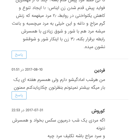
تا کی فقط مرد پیش قدم بشه؟ چند تا از مهمترین
فواید پیش قدم شدن زن ایناس: ۱٫ ایجاد تنوع و
کاهش یکنواختی در روابط، ۲٫ مرد میفهمه که زنش
گرم مزاج و داغه و این خیلی به مرد میچسبه و باعث
میشه مرد هم با شور و شوق زیادی با همسرش
رابطه برقرار بکنه، ۳٫ زن با اینکار شور و شوقشو
نشون میده.
پاسخ
فردین
2017-08-10 در 01:51
من هرشب امادگیشو دارم ولی همسرم هفته ای یک
بار میگه بیشتر نمیتونم بنظرتون چکاربایدکنم ممنون
پاسخ
کوروش
2017-07-31 در 22:53
اگه مردی یک شب درمیون سکس بخواد و همسرش
نتونه
و سرد مزاج باشه تکلیف مرد چیه