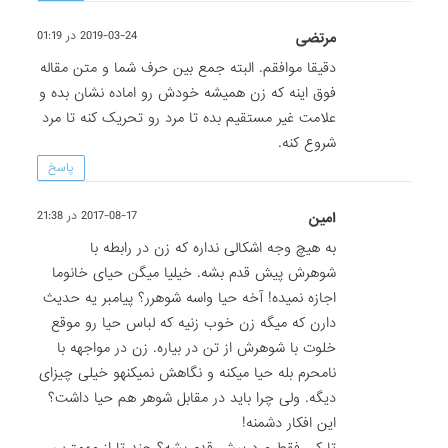
مرتضی
2019-03-24 در 01:19
دقیقا موافقم. البته جمع بین حرف شما و متن مقاله
فوق اینه که زن همیشه خودش رو اماده نشان بده و
علامت غیر مستقیم بده تا مرد رو تحریک کنه تا مرد
شروع کنه.
پاسخ
امین
2017-08-17 در 21:38
به هیچ وجه اشکالی نداره که زن در رابطه با
شوهرش پیش قدم بشه. خیلیا میگن حیای خانوما
اجازه نمیده! آخه حیا واسه شوهرر؟ پیامبر یه حدیث
دارن که میگه زن خوب زنیه که لباس حیا رو موقع
خلوت با شوهرش از تن در بیاره. زن در مواجهه با
نامحرم بله حیا میکنه و نگاهش نمیکنهو خیلی چیزای
دیگه. ولی چرا باید در مقابل شوهر هم حیا داشت؟
این افکار دشمنه!