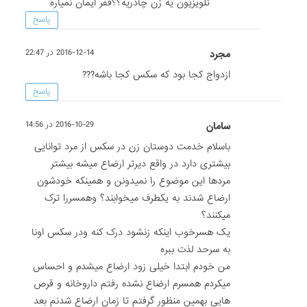
تلویزیون یه زن چادریه؟؟فقر ایمان نمیاره
پاسخ
مجرد
2016-12-14 در 22:47
ازدواج کجا بود که سکس کجا باشه???
پاسخ
سامان
2016-10-29 در 14:56
باسلام خدمت دوستان زن در سکس از مرد توانایی
بیشتری دارد در واقع دیرتر ارضاع میشه بیشتر
مردها این موضوع را نمیدونن و همینکه خودشون
ارضاع شدند به یکطرف میخوابند؟ وهمسررا ترک
میکنند؟
یک هسرخوب اینکه زنشود درک کنه ودر سکس اونا
به سرحد لذت ببره
من خودم ابتدا خیلی زود ارضاع میشدم و احساس
میکردم همسرم ارضاع نشده رفتم داروخانه و قرص
هایی بهمین منظور گرفتم تا زمان ارضاع شدنم بعد