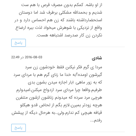
از او باشه. کمکم بدون مصرف قرص با هم ست
شدیم و بحمدالله مشکلی برطرف شد اما دوستان
استحضارداشته باشند که زن هم احساس دارد و در
واقع از نزدیکی با شوهرش میخواد لذت ببره ارضاع
نکردن زن کار صدرصد اشتباهه هست.
پاسخ
شادی
2016-08-03 در 22:49
مردا ی گرم فکر نیکنن فقط خودشون زن سرد
گیرشون اومده؟به خدا ما زنای گرم هم با مردای سرد
که به زور ماهی ۱بار اجازه میدن بشون بدی
طرفیم.واقعا چرا مردای سرد ازدواج میکنن.امیدوارم
هرچی مرد سرده که میدونم زناشون ازشون متنفرن
هرچه زودتر بمیرن.لازم بگم از لحاض قدو هیکلو
قیافه هیچی کم ندارم.ولی…به هرحال دیگه از پیشش
رفتم….
پاسخ