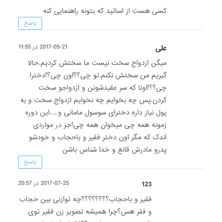
کسی هست از اساتید که بتونه راهنمایی کنه
پاسخ
علی
2017-05-21 در 11:55
میگن ازدواج سخت نیست ما سختش کردیم.حالا
گیریم من سختش نکنم.تو چی؟؟اون چی؟!دخترا
چی؟؟!اونا که سر عقیدشونن و ازدواجو سخت
کردن.پس چه بخوایم چه نخوایم ازدواج سخت و به
پول نیاز داره دخترای سوسول مامانی و…..این دوره
زمونه همه چی میخوان همه چی!جز در مواردی
اندک که مگر اون دختر فقیر و باحجاب و خودشو
پدرو مادرش قانع و خدا شناس باشن
پاسخ
123
2017-07-25 در 20:57
فقیر و باحجاب؟؟؟؟؟؟؟؟چه توازنی بین حجاب
و فقر هس؟چرا همیشه تصویر زن فقیر توی