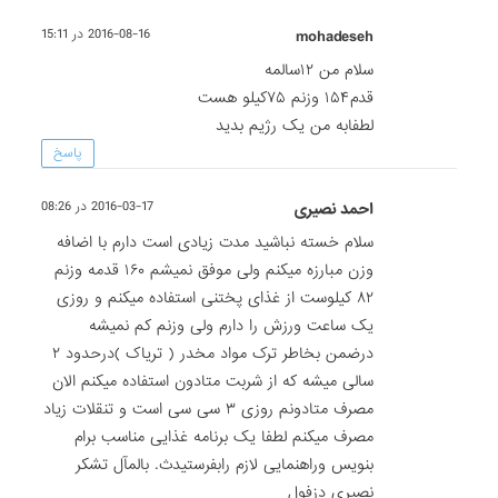
mohadeseh
2016-08-16 در 15:11
سلام من ۱۲سالمه
قدم۱۵۴ وزنم ۷۵کیلو هست
لطفابه من یک رژیم بدید
پاسخ
احمد نصیری
2016-03-17 در 08:26
سلام خسته نباشید مدت زیادی است دارم با اضافه
وزن مبارزه میکنم ولی موفق نمیشم ۱۶۰ قدمه وزنم
۸۲ کیلوست از غذای پختنی استفاده میکنم و روزی
یک ساعت ورزش را دارم ولی وزنم کم نمیشه
درضمن بخاطر ترک مواد مخدر ( تریاک )درحدود ۲
سالی میشه که از شربت متادون استفاده میکنم الان
مصرف متادونم روزی ۳ سی سی است و تنقلات زیاد
مصرف میکنم لطفا یک برنامه غذایی مناسب برام
بنویس وراهنمایی لازم رابفرستیدث. بالمآل تشکر
نصیری دزفول