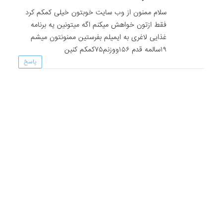
سلام ممنون از وب سایت خوبتون خیلی کمکم کرد
فقط ازتون خواهش میکنم اگه میتونین یه برنامه
غذایی لاغری به ایمیلم بفرستین ممنونتون میشم
۱۹سالمه قدم ۱۵۶ووزنم۷۵کمکم کنین
پاسخ
neda
2015-10-13 در 08:06
merci,khyli komakam kard
پاسخ
شقایق
2015-10-13 در 08:06
خیلی خوب بود ممنون
پاسخ
ناشناس
2015-10-13 در 08:03
خیلی خوب
پاسخ