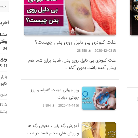
آخری
مشاو
وقتی
علت کبودی بی دلیل روی بدن چیست؟
04
28,558
2020-12-03
ویزی
علت کبودی بی دلیل روی بدن: شاید برای شما هم
11-15
پیش آمده باشد، بدون آنکه …
بازا
کابو
روز جهانی دیابت:۱۴نوامبر، روز
تقویم
جهانی دیابت
۵ ت
3,504
2020-11-14
بشنا
آموزش رگ زنی ، معرفی رگ ها
و روش های انجام فصد در طب
ن