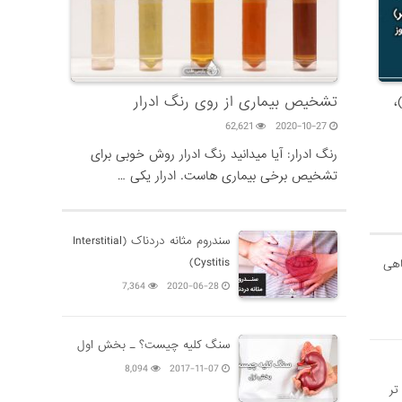
اکتبر)،
تشخیص بیماری از روی رنگ ادرار
62,621
2020-10-27
رنگ ادرار: آیا میدانید رنگ ادرار روش خوبی برای
تشخیص برخی بیماری هاست. ادرار یکی …
سندروم مثانه دردناک (Interstitial
Cystitis)
اهی
7,364
2020-06-28
سنگ کلیه چیست؟ ـ بخش اول
8,094
2017-11-07
تر