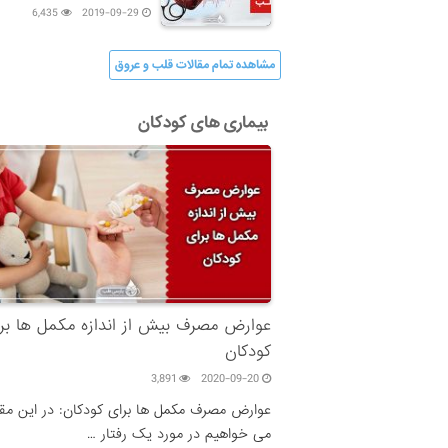
داشته باشیم
6,435
2019-09-29
مشاهده تمام مقالات قلب و عروق
بیماری های کودکان
عوارض مصرف بیش از اندازه مکمل ها بر
کودکان
3,891
2020-09-20
عوارض مصرف مکمل ها برای کودکان: در این مقا
می خواهیم در مورد یک رفتار …