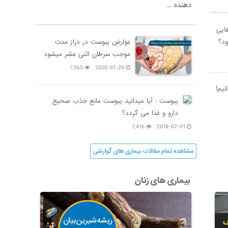
دهنده …
هایی
ود؟
عوارض یبوست در دراز مدت
موجب سرطان اثنی عشر میشود
7,565
2020-01-20
نیم!
یبوست : آیا میدانید یبوست مانع جذب صحیح
دارو و غذا می گردد؟
7,416
2018-07-01
مشاهده تمام مقالات بیماری های گوارشی
بیماری های زنان