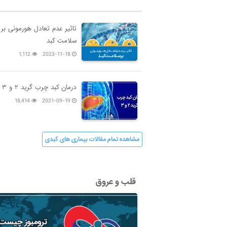
تاثیر عدم تعادل هورمونی بر
سلامت کبد
1,112
2023-11-18
درمان کبد چرب گرید ۲ و ۳
18,414
2021-09-19
مشاهده تمام مقالات بیماری های کبدی
قلب و عروق