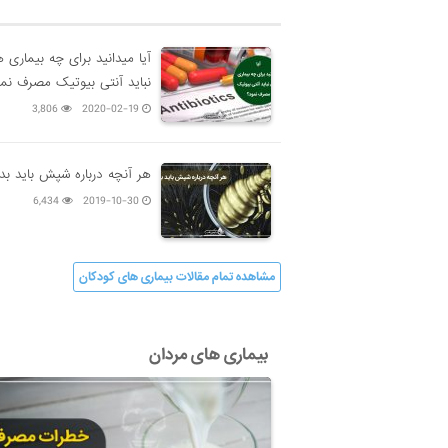
آیا میدانید برای چه بیماری 
نباید آنتی بیوتیک مصرف نم
3,806
2020-02-19
هر آنچه درباره شپش باید بدا
6,434
2019-10-30
مشاهده تمام مقالات بیماری های کودکان
بیماری های مردان