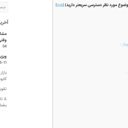
موضوع مورد نظر دسترسی سریعتر دارید)
]
hide
[
آخری
مشاو
وقتی
از :
04
ویزی
11-15
بازا
:
کابو
تقویم
۵ ت
بشنا