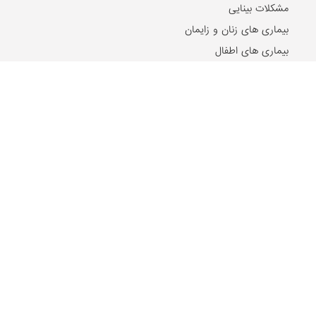
مشکلات بینایی
بیماری های زنان و زایمان
بیماری های اطفال
مقالات و اخبار روز
2024-10-21
۵ تا از بهترین دکتر‌های اصلاح مزاج در مشهد را بشناسید!
2024-07-17
ریشه شیرین بیان، تنظیم کننده سطح هورمون استروژن در بدن
2024-07-11
بهترین مراکز حجامت در اصفهان
2023-12-18
درمان سریع دمودکس با روغن درخت چای
2022-03-13
تقویم حجامت ۱۴۰۱