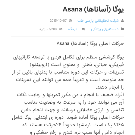
یوگا (آساناها) Asana
شرکت تحقیقاتی پارسی طب
2015-10-07
دانستنیهای پزشکی
۱ دیدگاه
5,208 بازدید
حرکات اصلی یوگا (آساناها) Asana
یوگا کوششی منظم برای تکامل فردی با توسعه کارائیهای
فیزیکی، حیاتی، ذهنی و معنوی است (آروبیندو)
تمرینات و حرکات این دوره متناسب با بدنهای پائین تر از
حد متوسط است و تقریباً همه می توانند این تمرینات
را انجام دهند.
افراد ضعیف با انجام دادن مکرر تمرینها و رعایت نکات
آن می توانند خود را به سرعت به وضعیت مناسب
تنفسی و انرژی عضلانی برسانند و جهت انجام دادن
حرکات اصلی یوگا آماده شوند. دوره ی ابتدایی یوگا شامل
۶۵تکنیک است. نرمشها حدوداً ۲۴حرکت هستند که
انجام دادن آنها سبب نرم شدن و رفع خشکی و