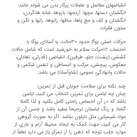
انقباضهای مفاصل و عضلات پرکار بدن می شوند مانند:
انگشتان دستها، مچها، آرنجها، بازوها، شانه ها،گردن،
انگشتان و کف و مچ پاها، ساقها، زانوها، رانها و لگن و
ستون فقرات.
حرکات اصلی یوگا حدود ۳۰حالت یا آسانای یوگا با
احتساب ۱۲حرکت سلام به خورشید است که شامل حالات
کششی (پشت، جلو، طرفین)، انقباضی (قدرتی، تعادلی،
معکوس، پیچشی، مرکب و انبساطی و تنفس شکمی و
حالات وانهادگی عمومی (شاوآسانا) می باشد.
چند نکته برای سلامت جویان قبل از تمرین:
چنان چه لباسی برای تمرین انتخاب می کنید، لباسی
باشد که در آن احساس راحتی کامل بکنید و لذا کاملا
گشاد و رنگ لباستان ترجیحاً سفید باشد و جنس آن از
مواد شیمیایی مثل نایلون نباشد. اگر به صورت گروهی
کار می کنید، جهت کمک به ایجاد محیط آرام و عاری از
موارد جلب توجه که ذهن را از تمرکز باز می دارد لطفاً از