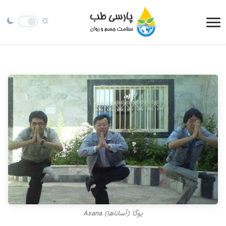
يوگا (آساناها) Asana