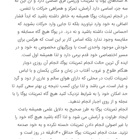
A آساناهای یوگا با تمرینات ورزشی فرق اساسی دارد و آن این که
سه جزء اساسی دارد آرامش، تمرکز و همراهی حرکات با تنفس.
در انجام تمرینات یوگا همیشه به خاطر داشته باشید که ابداً فشار
اضافی به خود وارد نیاورید بلکه تا جایی وارد حرکات بشوید که
احساس لذت داشته باشید و نه درد. در یوگا هیچ گاه مسابقه و
مقایسه وجود ندارد بلکه اساس کار بر این است که هرکس برای
خودش موجود واحدی است با ویژگیهای مخصوص به خود و در
مسیر اختصاصی خود قدم برمی دارد و لذا همیشه اول است.
ایده آل ترین حالت انجام تمرینات یوگا، انجام آن روزی دوبار
هنگام طلوع و غروب آفتاب در زمان و مکان یکسان و با لباس
تمرینات ثابت در محلی که دارای هوای سالم و عاری از دود و گرد
و غبار است، می باشد و لذا برای کسب نتیجه ی بهتر سعی کنید تا
حد امکان خود را به شرایط نزدیک کنید هیچ گاه تمرینات یوگا را با
عجله و از روی اجبار انجام ندهید.
انجام تمرینات یوگا به طرز صحیح به دلایل علمی همیشه باعث
ایجاد طراوت و آرامش می شود و لذا آگاه باشید هیچ گاه خود را
با غیر اصولی انجام دادن تمرینات خسته نکرده و به خود صدمه
نزنید. مدت انجام تمرینات یوگا حداقل ۴۰دقیقه در روز است و