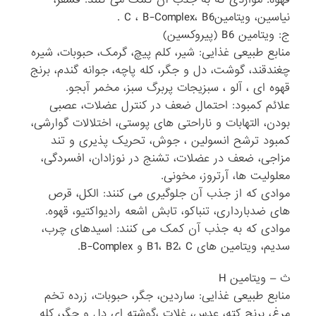
نیاسین، ویتامینC ، B-Complex، B6 .
ج: ویتامین B6 (پیروکسین)
منابع طبیعی غذایی: شیر، کلم پیچ، گرمک، حبوبات، شیره
چغندقند، گوشت، دل و جگر، کله پاچه، جوانه گندم، برنج
قهوه ای ، آلو ، سبزیجات پربرگ سبز، مخمر آبجو.
علائم کمبود: احتمال ضعف در کنترل عضلات، عصبی
بودن، التهابات و ناراحتی های پوستی، اختلالات گوارشی،
کمبود ترشح انسولین ، جوش، تحریک پذیری و تند
مزاجی، ضعف در عضلات، تشنج در نوزادان، افسردگی،
معلولیت ها، آرتروز، مخونی.
موادی که از جذب آن جلوگیری می کنند: الکل، قرص
های ضدبارداری، تنباکو، تابش اشعه رادیواکتیو، قهوه.
موادی که به جذب آن کمک می کنند: اسیدهای چرب،
سدیم، ویتامین های B1، B2، C و B-Complex.
ث – ویتامین H
منابع طبیعی غذایی: ساردین، جگر، حبوبات، زرده تخم
مرغ، برنج کته، عدس، غلات ،گوشته ای دل و جگر، کله