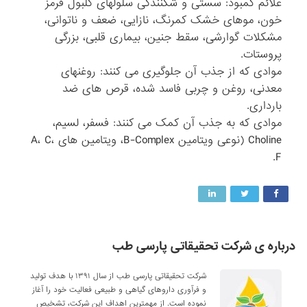
علائم کمبود: سستی و شکنندگی سلولهای گلبول قرمز
خون، موهای خشک کمرنگ، نازایی، ضعف و ناتوانی،
مشکلات گوارشی، سقط جنین، بیماری قلبی، بزرگی
پروستات.
موادی که از جذب آن جلوگیری می کنند: روغنهای
معدنی، روغن و چربی فاسد شده، قرص های ضد
بارداری.
موادی که به جذب آن کمک می کنند: فسفر، لسیم،
Choline (نوعی ویتامین B-Complex، ویتامین های A، C،
F.
درباره ی شرکت تحقیقاتی پارسی طب
شرکت تحقیقاتی پارسی طب از سال ۱۳۹۱ با هدف تولید
و فرآوری داروهای گیاهی و طبیعی فعالیت خود را آغاز
نموده است. از مهمترین اهداف این شرکت، تشخیص