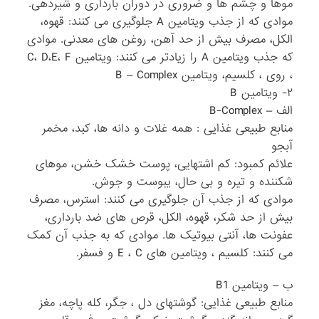
موها و چشم ها و ضروری در دوران بارداری و شیردهی.
موادی که از جذب ویتامین A جلوگیری می کنند: قهوه،
الکل، مصرف بیش از حد آهن، روغن های معدنی. موادی
که جذب ویتامین A را زیادتر می کنند: ویتامین C، D،E، F
، روی ، کلسیم، ویتامین B – Complex
۲- ویتامین B
الف – B-Complex
منابع طبیعی غذایی : همه غلات و دانه ها، کبد، مخمر
آبجو
علائم کمبود: کم اشتهایی، پوست خشک خشن، موهای
شکننده و تیره و بی حال، یبوست و جوش.
موادی که از جذب آن جلوگیری می کنند: استرس، مصرف
بیش از حد شکر، قهوه، الکل، قرص های ضد بارداری،
عفونت ها، آنتی بیوتیک ها. موادی که به جذب آن کمک
می کنند: کلسیم ، ویتامین های E ، C و فسفر.
ب – ویتامین B1
منابع طبیعی غذایی: گوشتهای دل ، جگر، کله پاچه، مغز