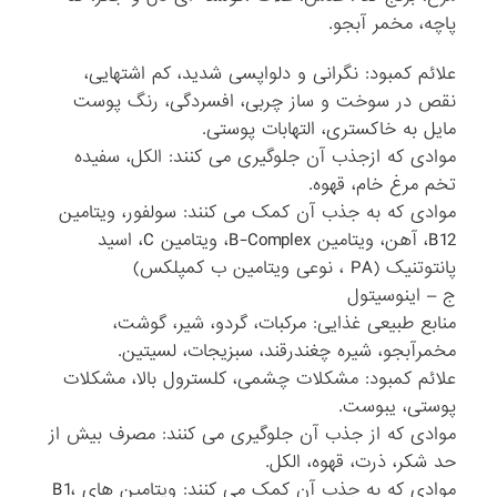
پاچه، مخمر آبجو.
علائم کمبود: نگرانی و دلواپسی شدید، کم اشتهایی،
نقص در سوخت و ساز چربی، افسردگی، رنگ پوست
مایل به خاکستری، التهابات پوستی.
موادی که ازجذب آن جلوگیری می کنند: الکل، سفیده
تخم مرغ خام، قهوه.
موادی که به جذب آن کمک می کنند: سولفور، ویتامین
B12، آهن، ویتامین B-Complex، ویتامین C، اسید
پانتوتنیک (PA ، نوعی ویتامین ب کمپلکس)
ج – اینوسیتول
منابع طبیعی غذایی: مرکبات، گردو، شیر، گوشت،
مخمرآبجو، شیره چغندرقند، سبزیجات، لسیتین.
علائم کمبود: مشکلات چشمی، کلسترول بالا، مشکلات
پوستی، یبوست.
موادی که از جذب آن جلوگیری می کنند: مصرف بیش از
حد شکر، ذرت، قهوه، الکل.
موادی که به جذب آن کمک می کنند: ویتامین های B1،