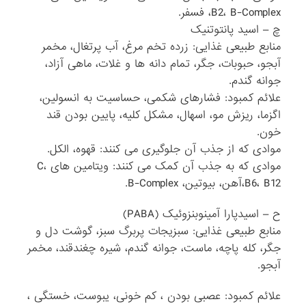
B2، B-Complex، فسفر.
چ – اسید پانتوتنیک
منابع طبیعی غذایی: زرده تخم مرغ، آب پرتغال، مخمر
آبجو، حبوبات، جگر، تمام دانه ها و غلات، ماهی آزاد،
جوانه گندم.
علائم کمبود: فشارهای شکمی، حساسیت به انسولین،
اگزما، ریزش مو، اسهال، مشکل کلیه، پایین بودن قند
خون.
موادی که از جذب آن جلوگیری می کنند: قهوه، الکل.
موادی که به جذب آن کمک می کنند: ویتامین های C،
B6، B12،آهن، بیوتین، B-Complex.
ح – اسیدپارا آمینوبنزوئیک (PABA)
منابع طبیعی غذایی: سبزیجات پربرگ سبز، گوشت دل و
جگر، کله پاچه، ماست، جوانه گندم، شیره چغندقند، مخمر
آبجو.
علائم کمبود: عصبی بودن ، کم خونی، یبوست، خستگی ،