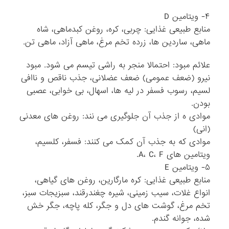
۴- ویتامین D
منابع طبیعی غذایی: چربی، کره، روغن کبدماهی، شاه
ماهی، ساردین ها، زرده تخم مرغ، ماهی آزاد، ماهی تن.
علائم مبود: احتمالا منجر به راشی تیسم می شود. مبود
نیرو (ضعف عمومی) ضعف عضلانی، جذب ناقص و ناافی
لسیم، رسوب فسفر در لیه ها، اسهال، بی خوابی، عصبی
بودن.
موادی ه از جذب آن جلوگیری می نند: روغن های معدنی
(انی)
موادی که به جذب آن کمک می کنند: فسفر، کلسیم،
ویتامین های A، C، F.
۵- ویتامین E
منابع طبیعی غذایی: کره مارگارین، روغن های گیاهی،
انواع غلات، سیب زمینی، شیره چغندرقند، سبزیجات سبز،
تخم مرغ، گوشت های دل و جگر، کله پاچه، جگر خش
شده، جوانه گندم.