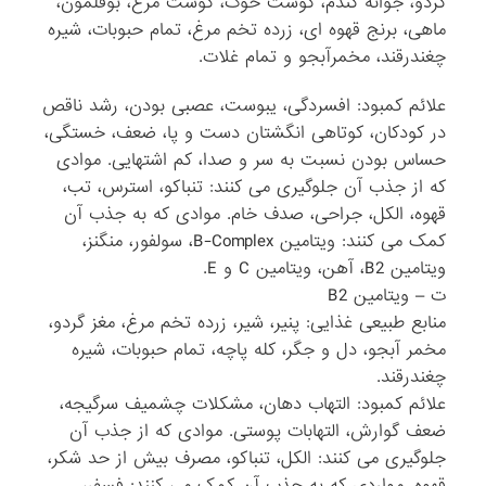
گردو، جوانه گندم، گوشت خوک، گوشت مرغ، بوقلمون،
ماهی، برنج قهوه ای، زرده تخم مرغ، تمام حبوبات، شیره
چغندرقند، مخمرآبجو و تمام غلات.
علائم کمبود: افسردگی، یبوست، عصبی بودن، رشد ناقص
در کودکان، کوتاهی انگشتان دست و پا، ضعف، خستگی،
حساس بودن نسبت به سر و صدا، کم اشتهایی. موادی
که از جذب آن جلوگیری می کنند: تنباکو، استرس، تب،
قهوه، الکل، جراحی، صدف خام. موادی که به جذب آن
کمک می کنند: ویتامین B-Complex، سولفور، منگنز،
ویتامین B2، آهن، ویتامین C و E.
ت – ویتامین B2
منابع طبیعی غذایی: پنیر، شیر، زرده تخم مرغ، مغز گردو،
مخمر آبجو، دل و جگر، کله پاچه، تمام حبوبات، شیره
چغندرقند.
علائم کمبود: التهاب دهان، مشکلات چشمیف سرگیجه،
ضعف گوارش، التهابات پوستی. موادی که از جذب آن
جلوگیری می کنند: الکل، تنباکو، مصرف بیش از حد شکر،
قهوه. مواردی که به جذب آن کمک می کنند: فسفر،