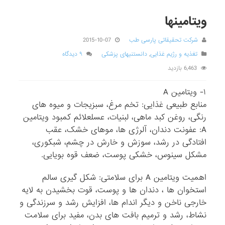
ویتامینها
شرکت تحقیقاتی پارسی طب
2015-10-07
تغذیه و رژیم غذایی
,
دانستنیهای پزشکی
۹ دیدگاه
6,463 بازدید
۱- ویتامین A
منابع طبیعی غذایی: تخم مرغ، سبزیجات و میوه های
رنگی، روغن کبد ماهی، لبنیات، عسلعلائم کمبود ویتامین
A: عفونت دندان، آلرژی ها، موهای خشک، عقب
افتادگی در رشد، سوزش و خارش در چشم، شبکوری،
مشکل سینوس، خشکی پوست، ضعف قوه بویایی.
اهمیت ویتامین A برای سلامتی: شکل گیری سالم
استخوان ها ، دندان ها و پوست، قوت بخشیدن به لایه
خارجی ناخن و دیگر اندام ها، افزایش رشد و سرزندگی و
نشاط، رشد و ترمیم بافت های بدن، مفید برای سلامت