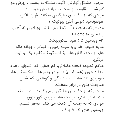
سردرد، مشکل گوارش، اگزما، مشکلات پوستی، ریزش مو،
کم شدن مقاومت پوست در برابرتابش خورشید.
موادی که از جذب آن جلوگیری میکنند: قهوه، الکل،
سولفونامید (نوعی آنتی بیوتیک )
موادی که به جذب آن کمک می کنند: ویتامین C، آهن،
ویتامین B-Complex.
۳- ویتامین C (اسید اسکوربیک):
منابع طبیعی غذایی: سیب زمینی ، گیلاس، جوانه دانه
های یونجه، فلفل ها، مرکبات، گرمک، کلم بروکلی، توت
فرنگی.
علائم کمبود: ضعف عضلانی، کم خونی، کم اشتهایی، عدم
انعقاد خون (هموفیلی) تورم در زخم ها و شکستگی ها،
خونریزی لثه ها، آسیب دیدگی و کوفتگی، کم شدن
مقاومت بدن در برابر عفونت.
موادی که از جذب آن جلوگیری می کنند: استرس، تب
بالا، تنباکو، آنتی بیوتیک ها، آسپرین، کورتیزون.
موادی که به جذب آن کمک می کنند: فسفر، لسیم،
ویتامین های A ، C و F .