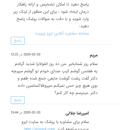
پاسخ دهید تا امکان تشخیص و ارائه راهکار
درمان ایجاد شود ، برای این منظور از لینک زیر
وارد شوید و با دقت به سوالات پزشک پاسخ
دهید:
سامانه مشاوره آنلاین ایزو ویزیت
پاسخ
مریم
2020-02-20 در 12:22
سلام روز شمابخیر .من ده روز انفولانزا شدید گرفتم
یه هفتس گوشم کیپ صدای خودم تو گوشم میپیچه
دکتر گفت پشت گوشت مایعی جمع شده طعم و
بوی هیچ چیز حس نمیکنم سپروفلاکساسین داده
دکتر .میترسم چه کار کنم؟
پاسخ
امیررضا جلالی
2020-02-20 در 13:44
سلام برای مشاوره با پزشک به سایت ایزو
ویزیت مراجعه کنید.
http://isovisit.com