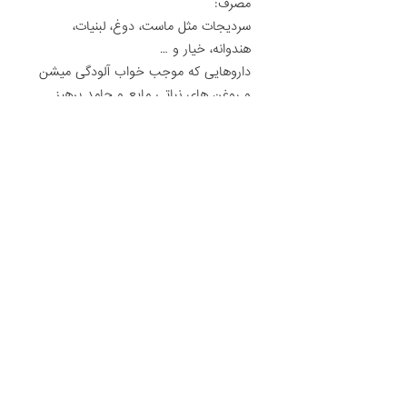
مصرف:
سردیجات مثل ماست، دوغ، لبنیات،
هندوانه، خیار و …
داروهایی که موجب خواب آلودگی میشن
و روغن های نباتی مایع و جامد پرهیز
کنید.
با آرزوی سلامتی و موفقیت
پاسخ
مهدی ابراهیمیان
2020-02-04 در 11:31
سلام.آقای دکتر من بعد حمام و سوار شدن ب
موتورسیکلت گوش درد گرفتم بعد۱ ساعت حدودا
خوب شد اما بعد یک هفته حالت سرگیجه بد با
حالت تهوع بسیار ضعیف بهم دست داد.با مراجعه ب
داروخونه قرص بتاهستین ۸ دادن ک من خودمم
قرص سفکسیم ۴۰۰ گرفتم و مصرف کردم ،پشت پرده
گوش چپم مایع جمع شده چون با تکون دادن سرم
اونم آرام جابجا میشه الان حالت تهوع چن روزه