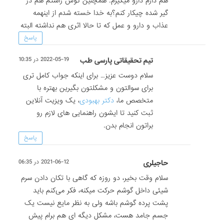
هم دارم دارو میگیرم. همچنین گوش راستم هم در
گیر شده چیکار کنم؟به خدا خسته شدم از اینهمه
عذاب و دارو و عمل که تا حالا اثری هم نداشته البته
پاسخ
تیم تحقیقاتی پارسی طب
2022-05-19 در 10:35
سلام دوست عزیز… برای اینکه جواب کامل تری
برای سوالتون و مشکلتون بگیرین بهتره با
متخصص ما،
دکتر بهبودی
، یک ویزیت آنلاین
ثبت کنید تا ایشون راهنمایی های لازم رو
براتون انجام بدن.
پاسخ
حاجیلری
2021-06-12 در 06:35
سلام وقت بخیر، دو روزه که گاهی با تکان دادن سرم
شیئی داخل گوشم حرکت میکنه، فکر می‌کنم باید
پشت پرده گوشم باشه ولی به نظر مایع نیست یک
جسم جامد هست، مشکل دیگه ای هم برام پیش