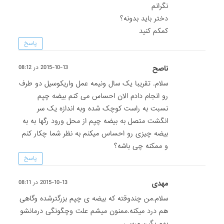
نگرانم
دختر باید بدونه؟
کمکم کنید
پاسخ
ناصح
2015-10-13 در 08:12
سلام. تقریبا یک سال ونیمه عمل واریکوسیل دو طرف
رو انجام دادم الان احساس می کنم بیضه چپم
نسبت به راست کوچک شده وبه اندازه یک سر
انگشت متصل به بیضه چپم از محل ورود رگها به به
بیضه چیزی رو احساس میکنم به نظر شما چکار کنم
و ممکنه چی باشه؟
پاسخ
مهدی
2015-10-13 در 08:11
سلام.من چندوقته که بیضه ی چپم بزرگترشده وگاهی
هم درد میکنه.ممنون میشم علت وچگونگی درمانشو
بهم بگین.مرسی