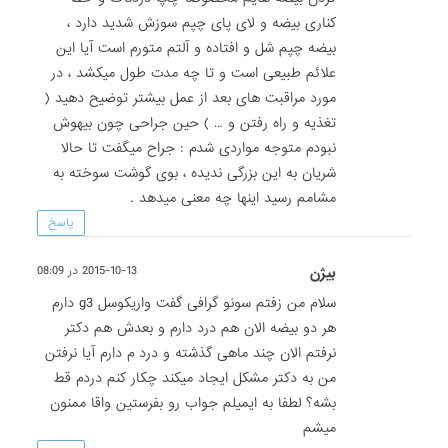
کناری بیضه و لای پای چپم سوزش شدید دارد ،
بیضه چپم شل و افتاده و آلتم متورم است آیا این
علائم طبیعی است و تا چه مدت طول میکشد ، در
مورد مراقبت های بعد از عمل بیشتر توضیح دهید (
تغذیه و راه رفتن و … ) حین جراحی چون بیهوش
نبودم متوجه مواردی شدم : جراح میگفت تا حالا
شریان به این بزرگی ندیده ، بوی گوشت سوخته به
مشامم رسید اینها چه معنی میدهد .
پاسخ
بیژن
2015-10-13 در 08:09
سلام من زفتم سونو گرافی گفت واریکوسل g3 دارم
هر دو بیضه الان هم درد دارم و بعدش هم دکتر
نرفتم الان چند ماهی گذشته و درد م دارم آیا نرفتن
من به دکتر مشکل ایجاد میکند چکار کنم دردم قط
بشه؟ لطفا به ایمیلم جواب رو بفرستین واقا ممنون
میشم