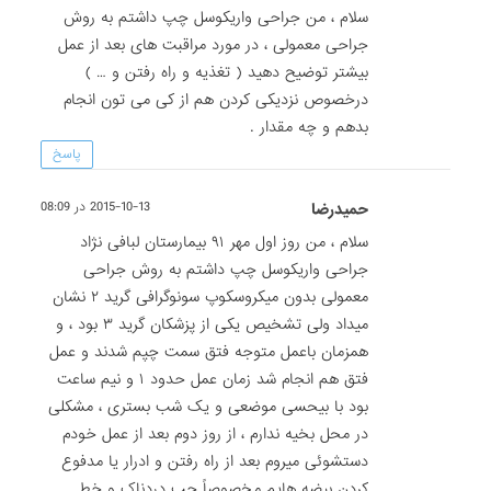
سلام ، من جراحی واریکوسل چپ داشتم به روش
جراحی معمولی ، در مورد مراقبت های بعد از عمل
بیشتر توضیح دهید ( تغذیه و راه رفتن و … )
درخصوص نزدیکی کردن هم از کی می تون انجام
بدهم و چه مقدار .
پاسخ
حمیدرضا
2015-10-13 در 08:09
سلام ، من روز اول مهر ۹۱ بیمارستان لبافی نژاد
جراحی واریکوسل چپ داشتم به روش جراحی
معمولی بدون میکروسکوپ سونوگرافی گرید ۲ نشان
میداد ولی تشخیص یکی از پزشکان گرید ۳ بود ، و
همزمان باعمل متوجه فتق سمت چپم شدند و عمل
فتق هم انجام شد زمان عمل حدود ۱ و نیم ساعت
بود با بیحسی موضعی و یک شب بستری ، مشکلی
در محل بخیه ندارم ، از روز دوم بعد از عمل خودم
دستشوئی میروم بعد از راه رفتن و ادرار یا مدفوع
کردن بیضه هایم مخصوصاً چپ دردناک و خط