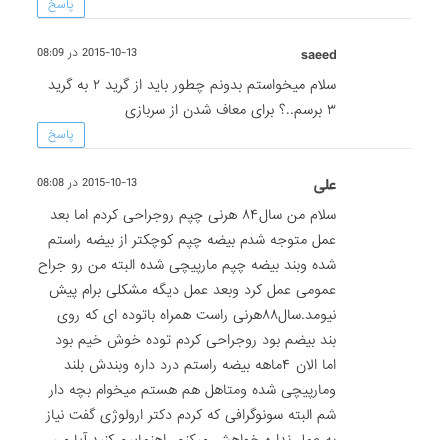
پاسخ
saeed
2015-10-13 در 08:09
سلام میخواستم بدونم چطور باید از گرید ۲ به گرید
۳ برسم..؟ برای معاف شدن از سربازی
پاسخ
علی
2015-10-13 در 08:08
سلام من سال۸۴ هرنی چپم روجراحی کردم اما بعد
عمل متوجه شدم بیضه چپم کوچکتر از بیضه راستم
شده وبند بیضه چپم مارپیچی شده البته من رو جراح
عمومی عمل کرد وبعد عمل دیگه مشکلی برام پیش
نیومد.سال۸۸هرنی راست همراه باتوده ای که روی
بند بیضم بود روجراحی کردم توده خوش خیم بود
اما الان ۴ماهه بیضه راستم درد داره وبندش بلند
ومارپیچی شده ومتاهل هم هستم میخوام بچه دار
شم البته سونوگرافی که کردم دکتر ارولوژی گفت نیاز
به عمل نداره خواهش میکنم راهنماییم کنید.آیا من