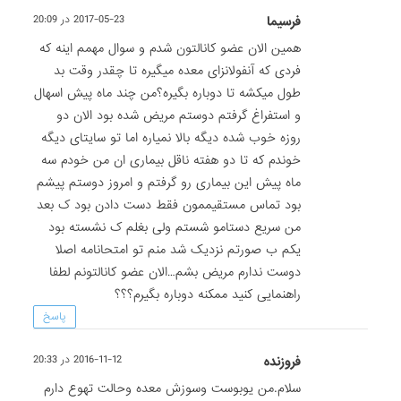
فرسیما
2017-05-23 در 20:09
همین الان عضو کانالتون شدم و سوال مهمم اینه که
فردی که آنفولانزای معده میگیره تا چقدر وقت بد
طول میکشه تا دوباره بگیره؟من چند ماه پیش اسهال
و استفراغ گرفتم دوستم مریض شده بود الان دو
روزه خوب شده دیگه بالا نمیاره اما تو سایتای دیگه
خوندم که تا دو هفته ناقل بیماری ان من خودم سه
ماه پیش این بیماری رو گرفتم و امروز دوستم پیشم
بود تماس مستقیممون فقط دست دادن بود ک بعد
من سریع دستامو شستم ولی بغلم ک نشسته بود
یکم ب صورتم نزدیک شد منم تو امتحانامه اصلا
دوست ندارم مریض بشم…الان عضو کانالتونم لطفا
راهنمایی کنید ممکنه دوباره بگیرم؟؟؟
پاسخ
فروزنده
2016-11-12 در 20:33
سلام.من یوبوست وسوزش معده وحالت تهوع دارم