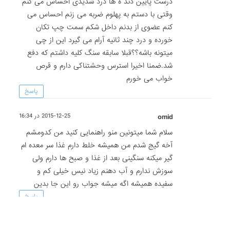
درست پایین دند ه ها درد شدیدی احساس می کنم
وقتی با دستم به پهلوم ضربه می زنم احساس می
کنم عضوی از بدنم داخل شکم سمت چپ تکان
خورده و درد چند ثانیه آرام می گیرد این از چی
میتونه باشه؟؟قبلا سابقه سنگ کلیه داشتم که دفع
شد.ضمنا اخیرا استرس وحشتناکی دارم و قرص
خواب می خورم
پاسخ
omid
2015-12-25 در 16:34
سلام شما میتونین منو راهنمایی کنید من کدومشم
آخه گیج شدم من همیشه خلط دارم غذا سر معده ام
گیر میکنه سنگینی بعد از غذا و صبح ها دارم ولی
سوزش ندارم و آب دهنم زیاد نیس خیلی کم و
سفیده همیشه اگه میشه جواب رو این جا بدین
پاسخ
سارا
2015-12-07 در 20:34