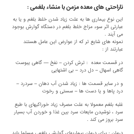
ناراحتی های معده مزمن با منشاء بلغمی :
این نوع بیماری ها به علت زیاد شدن خلط بلغم و یا به
عبارتی اثر سوء مزاج خلط بلغم در دستگاه گوارش بوجود
می آیند .
نمونه های شایع تر که از عوارض این عامل هستند
عبارتند از :
در قسمت معده : ترش کردن – نفخ –– گاهی یبوست
گاهی اسهال – دل درد – بی اشتهایی
و در سایر قسمت ها : زیاد شدن آب دهان – سردرد –
درد پاها و یا دست ها – سستی و رخوت
غلبه بلغم معمولا به علت مصرف زیاد خوراکیهای با طبع
سرد ، نوشیدن مایعات سرد بین غذا و خوردن آب بسیار
سرد بروز می کند .
درمان : برای درمان بیماریهای گوارشی بلغمی مسلما باید