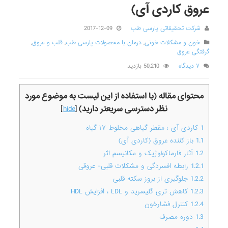
عروق کاردی آی)
شرکت تحقیقاتی پارسی طب
2017-12-09
خون و مشکلات خونی
,
درمان با محصولات پارسی طب
,
قلب و عروق
,
گرفتگی عروق
۷ دیدگاه
50,210 بازدید
محتوای مقاله (با استفاده از این لیست به موضوع مورد
نظر دسترسی سریعتر دارید)
]
hide
[
1
کاردی آی ؛ مقطر گیاهی مخلوط ۱۷ گیاه
1.1
باز کننده عروق (کاردی آی)
1.2
آثار فارماکولوژیک و مکانیسم اثر
1.2.1
رابطه افسردگی و مشکلات قلبی- عروقی
1.2.2
جلوگیری از بروز سکته قلبی
1.2.3
کاهش تری گلیسرید و LDL ، افزایش HDL
1.2.4
کنترل فشارخون
1.3
دوره مصرف