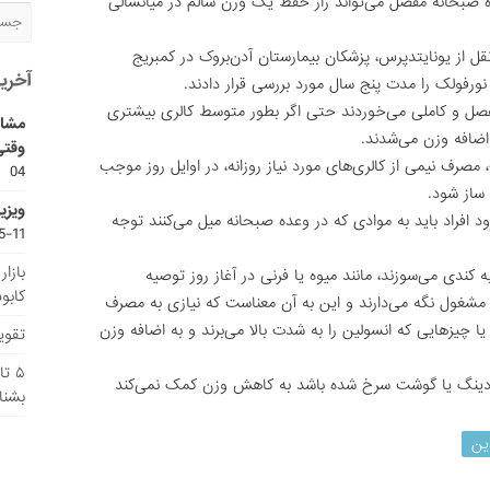
 صبحانه مفصل می‌تواند راز حفظ یک وزن سالم در میانسالی
ل از یونایتدپرس، پزشکان بیمارستان آدن‌بروک در کمبریج
آخری
فصل و کاملی می‌خوردند حتی اگر بطور متوسط کالری بیشتری
مشاو
اضافه وزن می‌شدند.
وقتی
صرف نیمی از کالری‌های مورد نیاز روزانه، در اوایل روز موجب
04
ساز شود.
ویزی
افراد باید به موادی که در وعده صبحانه میل می‌کنند توجه
11-15
بازا
ندی می‌سوزند، مانند میوه یا فرنی در آغاز روز توصیه
کابو
ا مشغول نگه می‌دارند و این به آن معناست که نیازی به مصرف
 چیزهایی که انسولین را به شدت بالا می‌برند و به اضافه وزن
تقویم
۵ ت
پودینگ یا گوشت سرخ شده باشد به کاهش وزن کمک نمی‌کند
بشنا
ین