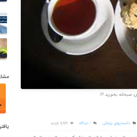
مشاور
، صبحانه بخورید !!!
دانستنیهای پزشکی
۱ دیدگاه
2,121 بازدید
یافت