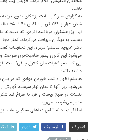
محققان انگلیسی اعلام کردند خوردن یک وعده
باشد.
به گزارش خبرنگار سایت پزشکان بدون مرز به نق
شش هزار و ‪ ۷۶۴‬تن از ساکنان ‪ ۴۰‬تا ‪ ۷۵‬ساله نورفولک را مدت پنج سال مورد بررسی قرار دادند.
این پژوهشگران دریافتند افرادی که صبحانه م
نسبت به دیگران دریافت می‌کردند، کمتر دچار 
دکتر “دیوید هاسلم” مجری این تحقیقات گفت، م
می‌شود این کالری بطور مناسبت‌تری سوخت و 
وی که عضو “هیات ملی کنترل چاقی” است افزود 
داشته باشند.
هاسلم اظهار داشت خوردن موادی که در بدن به ک
می‌شود زیرا آنها تا زمان نهار سیستم گوارش ر
تنقلات در صبح نیست و فرد به سراغ قند شکر یا
منجر می‌شوند، نمی‌رود.
اما اگر صبحانه شامل غذاهای سنگینی مانند 
اشتراک
فیسبوک
تویتر
لینکد
برچسب
رژیم غذایی