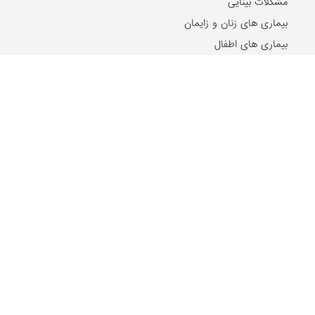
مشکلات بینایی
بیماری های زنان و زایمان
بیماری های اطفال
مقالات و اخبار روز
2024-10-21
۵ تا از بهترین دکتر‌های اصلاح مزاج در مشهد را بشناسید!
2024-07-17
ریشه شیرین بیان، تنظیم کننده سطح هورمون استروژن در بدن
2024-07-11
بهترین مراکز حجامت در اصفهان
2023-12-18
درمان سریع دمودکس با روغن درخت چای
2022-03-13
تقویم حجامت ۱۴۰۱