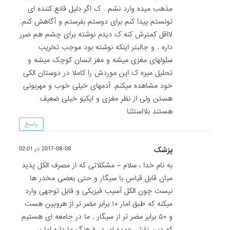
مذهب میده وارد نشم . ک اگر دلیل قانع کننده ای
تونستم پیدا کنم برای دوستم بفرستم و آگاهش کنم.
لااقل کمترش کنه ک دیدم نوشته برای چشم هم ضرر
داره . و جالبتر اینکه نوشته بود موجب تخریب
سلولهای مغزی میشه و مغز انسان کوچک میشه و
تحلیل میره ک این موردش را کاملا در دوستان الکی
خود مشاهده میکنم. آدمهای خیلی خوب و مهربونی
هستن ولی از نظر مغزی و ایکیو خیلی ضعیف
هستند بلااستثنا
پاسخ
پزشک
2017-08-08 در 02:01
به نام خدا ، سلام – مشکلاتی که از مصرف الکل پدید
میان قابل قیاس با سیگار و حتی بعضی مخدر ها
نیست چون الکل آسیب فیزیکی و قابل توجهی وارد
میکنه که طبق امار ۱۰ برابر مضر تر از هرویین هست
و ۵۰ برابر مضر تر از سیگار . ما در جامعه ای هستیم
که دین نقش عمده ای در فرهنگ ما داره اما بر