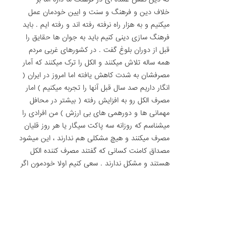
خلاف دین و فرهنگ و سنت و ایین خودمان عمل
میکنیم و به هزار راه نرفته رفته اند و رفته ایم . باید
فرهنگ سازی دینی کنیم باید به جوان ها حقایق را
قبل از دوران بلوغ گفت . در کشورهای غربی مردم
همه ساله تلاش میکنند و الکل را ترک میکنند که آمار
مصرفشان به شدت کاهش یافته اما امروز در ایران (
انگار داریم صد سال قبل آنها را تجربه میکنیم ) امار
مصرف الکل رو به افزایش رفته ( بیشتر در محافل
مهمانی ها و دورهمی های بی ارزش ) من افرادی را
میشناسم که روزانه سه پاکت سیگار یا هر روز قلیان
مصرف میکنند و هیچ مشکلی هم ندارند ، این میشود
مصداق کامنت کسانی که گفتند مصرف کننده الکل
هستند و مشکل ندارند . سعی کنیم اولا خودمون اگر
مصرف کننده هستیم آن را ترک کنیم و بعد هرگز و به
هیچ وجه به کسی تعارف یا توصیه مصرف الکل و
سیگار و قلیان و مخدر ها و هر کار اشتباهی را نکنیم
با امید به خدا امیدواریم هرگز کسی الکل و نوشیدنی