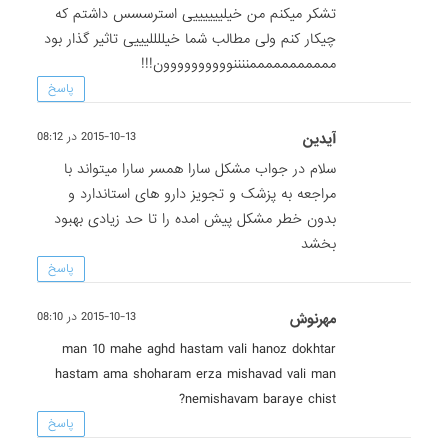
تشکر میکنم من خیلییییییی استرسسس داشتم که
چیکار کنم ولی مطالب شما خیللللیییی تاثیر گذار بود
مممممممممممننننوووووووووون!!!
پاسخ
آیدین
2015-10-13 در 08:12
سلام در جواب مشکل سارا همسر سارا میتواند با
مراجعه به پزشک و تجویز دارو های استاندارد و
بدون خطر مشکل پیش امده را تا حد زیادی بهبود
بخشد
پاسخ
مهرنوش
2015-10-13 در 08:10
man 10 mahe aghd hastam vali hanoz dokhtar
hastam ama shoharam erza mishavad vali man
nemishavam baraye chist?
پاسخ