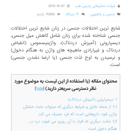
شرکت تحقیقاتی پارسی طب
2015-10-07
جنسی و زناشویی
۱۴ دیدگاه
19,826 بازدید
شایع ترین اختلالات جنسی در زنان شایع ترین اختلالات
جنسی شناخته شده برای زنان شامل کاهش میل جنسی،
دیسپارونی (آمیزش دردناک)، واژینیسموس (انقباض
دردناک و غیرارادی ماهیچه های واژن به هنگام دخول)
و نرسیدن به اوج لذت جنسی (یا ارضا نشدن جنسی)
است.
محتوای مقاله (با استفاده از این لیست به موضوع مورد
نظر دسترسی سریعتر دارید)
]
hide
[
1
دیسپارونی (آمیزش دردناک):
1.1
از جمله دلایل و شرایط دیگری که میتواند باعث خشکی
واژن شود داروهایی است که فرد مصرف می کند.
1.2
حالت دیگری که افراد با آن روبرو می شوند درد در
هنگام دخول است.