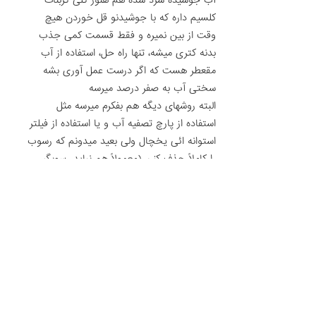
کلسیم داره که با جوشیدنو قل خوردن هیچ
وقت از بین نمیره و فقط قسمت کمی جذب
بدنه کتری میشه، تنها راه حل، استفاده از آب
مقعطر هست که اگر درست عمل آوری بشه
سختی آب به صفر درصد میرسه
البته روشهای دیگه هم بفکرم میرسه مثل
استفاده از پارچ تصفیه آب و یا استفاده از فیلتر
استوانه ائى یخچال ولی بعید میدونم که رسوب
را کاملاً حذف کنن (معمولاً هم نباید رسوبگیر
باشند چون کلسیم و منیزیم در آب خوراکی
لازمه)
درمورد قارچ هم معمولاً وقتى درصد رطوبت از
۵٠درصد بیشتر بشه محیط آماده برای
تکثیرشون میشه برای همین نباید بطور
٢۴ساعت از بخور سرد استفاده کرد و شکل
ظاهری قارچ هم مثل لکه زرد روشن تا سبز و یا
سیاه هست که معمولاً روی پایه چوب مبلمان،