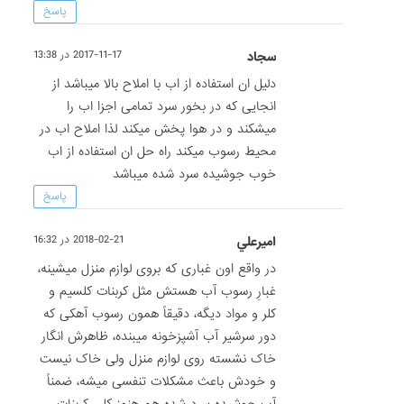
پاسخ
سجاد
2017-11-17 در 13:38
دلیل ان استفاده از اب با املاح بالا میباشد از
انجایی که در بخور سرد تمامی اجزا اب را
میشکند و در هوا پخش میکند لذا املاح اب در
محیط رسوب میکند راه حل ان استفاده از اب
خوب جوشیده سرد شده میباشد
پاسخ
اميرعلي
2018-02-21 در 16:32
در واقع اون غباری که بروی لوازم منزل میشینه،
غبارِ رسوب آب هستش مثل کربنات کلسیم و
کلر و مواد دیگه، دقیقاً همون رسوب آهکی که
دور سرشیر آب آشپزخونه میبنده، ظاهرش انگار
خاک نشسته روی لوازم منزل ولی خاک نیست
و خودش باعث مشکلات تنفسی میشه، ضمناً
آب جوشیده سرد شده هم هنوز کلی کربنات