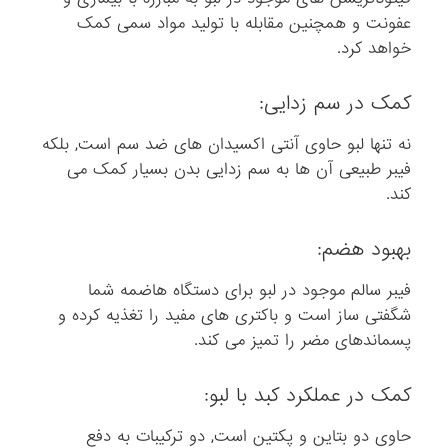
عفونت و همچنین مقابله با تولید مواد سمی کمک
ر
خواهد کرد.
ا
ت
ش
کمک در سم زدایی:
ک
نه تنها لبو حاوی آنتی اکسیدان های ضد سم است, بلکه
ی
فیبر طبیعی آن ها به سم زدایی بدن بسیار کمک می
ل
کند.
م
ی
بهبود هضم:
د
ه
فیبر سالم موجود در لبو برای دستگاه هاضمه شما
د
شگفتی ساز است و باکتری های مفید را تغذیه کرده و
،
پسماندهای مضر را تمیز می کند.
د
ر
کمک در عملکرد کبد با لبو:
ح
ف
حاوی دو بتاین و پکتین است, دو ترکیبات به دفع
ظ