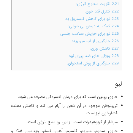
2.21
تقویت سطوح انرژی:
،
ز
ب
ی
م
م
س
ی
2.22
کنترل قند خون:
ا
ب
ر
ت
م
و
ج
ت
2.23
لبو برای کاهش کلسترول بد:
.
ل
ر
ق
و
ج
س
خ
2.24
کمک به درمان بی خوابی:
ا
ا
ت
و
و
ت
ش
2.25
لبو برای افزایش سلامت جنسی:
ل
.
ب
ز
د
و
ن
2.26
جلوگیری از آب مروارید:
ا
ر
د
ه
…
ف
2.27
کاهش وزن:
ا
ن
ر
ر
ک
م
2.28
ویژگی های ضد پیری لبو:
ا
آ
و
د
م
ح
2.29
جلوگیری از پوکی استخوان:
ا
ا
ب
ر
ن
خ
ر
ف
ذ
و
م
ع
ن
ا
ه
ظ
س
ط
لبو
ر
ر
ن
ن
ی
ت
ر
م
م
م
ط
ف
حاوی پپتین است که برای درمان افسردگی مصرف می شود،
ا
ا
ف
م
ی
ی
تریپتوفان موجود در آن ذهن را آرام می کند و کاهش دهنده
آ
ی
ک
ک
ن
ی
فشارخون نیز است.
ن
ن
ر
ک
د
ه
سرشار از کربوهیدرات است، از این رو منبع انرژی است.
ا
ا
ا
ن
د
د
حاوی سدیم، منیزیم، کلسیم، آهن، فسفر، ویتامین C،A و
.
.
پ
م
د
س