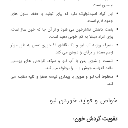
نیاسین است.
.
ی
م
م
ت
.
ی
ص
ش
این گیاه اسیدفولیک دارد که برای تولید و حفظ سلول های
ر
ک
گ
جدید لازم است.
ن
ی
ف
باعث کاهش فشارخون می شود و از آن جا که خون ساز است،
ا
ر
د
برای افراد مبتلا به کم خونی مفید است.
ی
و
ی
مصرف روزانه آب لبو و یک قاشق غذاخوری عسل به طور موثر
ک
م
ن
زخم معده و یرقان را درمان می کند.
ا
گ
ی
شست و شوی بدن با آب لبو و سرکه، ناراحتی های پوستی
ی
ک
ه
مانند التهاب، جوش و … را برطرف می کند.
ا
ن
ش
مخلوط آب لبو و هویج با بیماری کیسه صفرا و کلیه مقابله می
ه
د
د
کند.
.
ک
ه
ن
ه
د
ج
خواص و فواید خوردن لبو
ز
ه
ئ
ف
تقویت گردش خون:
ی
ش
ا
ا