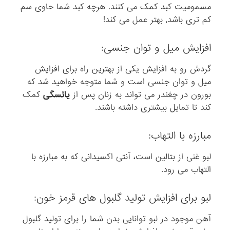
مسمومیت کبد کمک می کنند. هرچه کبد شما حاوی سم
س
کم تری باشد, بهتر عمل می کند!
ل
ا
افزایش میل و توان جنسی:
م
ت
گردش رو به افزایش یکی از بهترین راه برای افزایش
ب
میل و توان جنسی است و شما متوجه خواهید شد که
د
بورون در چغندر می تواند به زنان پس از
یائسگی
کمک
ن
کند تا تمایل بیشتری داشته باشند.
ن
ق
مبارزه با التهاب:
ش
م
لبو غنی از بتالین است، آنتی اکسیدانی که به مبارزه با
و
التهاب می رود.
ث
ر
لبو برای افزایش تولید گلبول های قرمز خون:
ی
د
آهن موجود در لبو توانایی بدن شما را برای تولید گلبول