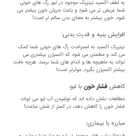
به لطف اکسید نیتریک موجود در لبو, رگ های خونی
ز
ر
شما عریض تر می شود و باعث جریان خون بیشتر می
غ
خ
شود. خون بیشتر به معنای بدن سالم تر است!
و
ذ
ا
ن
افزایش بنیه و قدرت بدنی:
ن
ی
ا
ی
نیتریک اکسید به استراحت رگ های خونی شما کمک
ز
ص
می کند و مطمئن می شود که اکسیژن بیشتری می
ا
ل
تواند به ماهیچه ها و اندام های شما برسد. هرچه بافت
س
ی
بیشتر اکسیژن بگیرد, موثرتر است!
م
ت
.
ر
کاهش
فشار خون
با لبو:
د
م
مطالعات نشان داده اند که نوشیدن آب لبو می تواند
ر
فشار خون را کاهش دهد، در کمتر از شش ساعت!
و
س
مبارزه با بیماری:
ی
فیتوناتریشن های موجود در لبو به مبارزه با بیماری و
ه