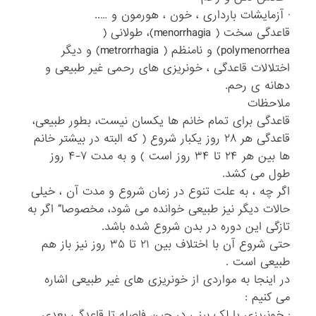
· آزمایشات بارداری ، خون ، هورمون و …..
قاعدگی سخت ( menorrhagia)، طولانی (
polymenorrhea) و نامنظم ( metrorrhagia) و دیگر
اختلالات قاعدگی ، خونریزی های رحمی غیر طبیعی و
دهانه ی رحم.
ملاحظات
قاعدگی برای تمام خانم ها یکسان نیست، بطور طبیعی،
قاعدگی هر ۲۸ روز یکبار شروع ( که البته در بیشتر خانم
ها بین هر ۲۴ تا ۳۴ روز است ) و به مدت ۷-۴ روز
طول می کشد.
اگر چه ، به علت تنوع در زمان شروع و مدت آن ، خیلی
حالات دیگر نیز طبیعی خوانده می شود، مخصوصا” اگر به
تازگی این دوره در بدن شروع شده باشد.
حتی شروع آن با اختلاف بین ۲۱ تا ۳۵ روز نیز باز هم
طبیعی است .
در اینجا به مواردی از خونریزی های غیر طبیعی اشاره
می کنیم :
· خونریزی یا لک بینی در حین فاصله تا قاعدگی بعدی