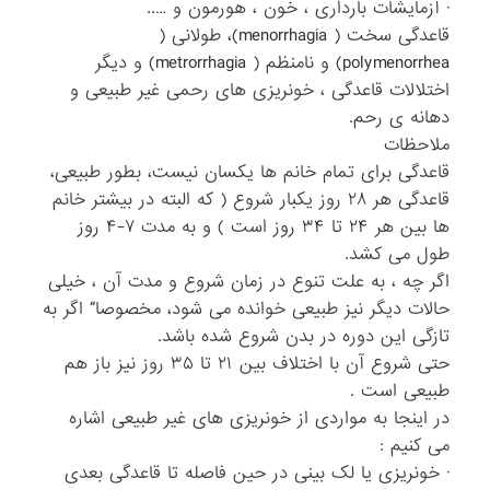
· آزمایشات بارداری ، خون ، هورمون و …..
قاعدگی سخت ( menorrhagia)، طولانی (
polymenorrhea) و نامنظم ( metrorrhagia) و دیگر
اختلالات قاعدگی ، خونریزی های رحمی غیر طبیعی و
دهانه ی رحم.
ملاحظات
قاعدگی برای تمام خانم ها یکسان نیست، بطور طبیعی،
قاعدگی هر ۲۸ روز یکبار شروع ( که البته در بیشتر خانم
ها بین هر ۲۴ تا ۳۴ روز است ) و به مدت ۷-۴ روز
طول می کشد.
اگر چه ، به علت تنوع در زمان شروع و مدت آن ، خیلی
حالات دیگر نیز طبیعی خوانده می شود، مخصوصا” اگر به
تازگی این دوره در بدن شروع شده باشد.
حتی شروع آن با اختلاف بین ۲۱ تا ۳۵ روز نیز باز هم
طبیعی است .
در اینجا به مواردی از خونریزی های غیر طبیعی اشاره
می کنیم :
· خونریزی یا لک بینی در حین فاصله تا قاعدگی بعدی