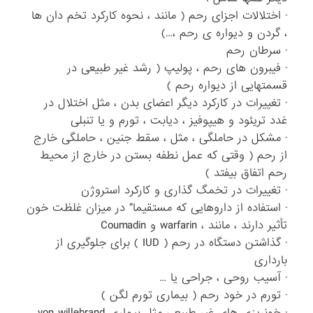
· اختلالات اجزای رحم ( مانند ، نحوه کارکرد تخم دان ها
، گردن و دیواره ی رحم ،…)
· سرطان رحم
· فیبرون های رحم ، پولیپ ( رشد غیر طبیعی در
قسمتهایی از دیواره رحم )
· تغییرات در کارکرد دیگر اعضای بدن ، مثل اختلال در
غدد تریئود و هیپوفیز ، دیابت ، تورم و یا تنبلی
· مشکل در حاملگی ، مثل ، سقط جنین ، حاملگی خارج
از رحم ( وقتی که عمل نطفه بستن در خارج از محیط
رحم اتفاق بیفتد )
· تغییرات در تخمگ گذاری و کارکرد استروژن
· استفاده از داروهایی که مستقیما” در میزان غلظت خون
تأثیر دارند ، مانند ، warfarin و Coumadin
· گذاشتن دستگاه در رحم ( IUD ) برای جلوگیری از
بارداری
· آسیب روحی ، جراحی یا …
· تورم در خود رحم ( بیماری تورم لگن )
· خونریزی های غیر طبیعی مثل بیماری von willebrand