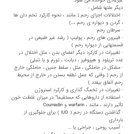
غیرعادی خوانده می شود.
دیگر علتها شامل :
· اختلالات اجزای رحم ( مانند ، نحوه کارکرد تخم دان ها
، گردن و دیواره ی رحم ،…)
· سرطان رحم
· فیبرون های رحم ، پولیپ ( رشد غیر طبیعی در
قسمتهایی از دیواره رحم )
· تغییرات در کارکرد دیگر اعضای بدن ، مثل اختلال در
غدد تریئود و هیپوفیز ، دیابت ، تورم و یا تنبلی
· مشکل در حاملگی ، مثل ، سقط جنین ، حاملگی خارج
از رحم ( وقتی که عمل نطفه بستن در خارج از محیط
رحم اتفاق بیفتد )
· تغییرات در تخمگ گذاری و کارکرد استروژن
· استفاده از داروهایی که مستقیما” در میزان غلظت خون
تأثیر دارند ، مانند ، warfarin و Coumadin
· گذاشتن دستگاه در رحم ( IUD ) برای جلوگیری از
بارداری
· آسیب روحی ، جراحی یا …