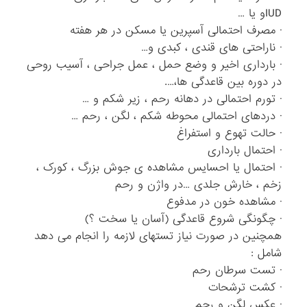
IUDو یا …
· مصرف احتمالی آسپرین یا مسکن در هر هفته
· ناراحتی های قندی ، کبدی و…
· بارداری اخیر و وضع حمل ، عمل جراحی ، آسیب روحی
در دوره بین قاعدگی ها،….
· تورم احتمالی در دهانه رحم ، زیر شکم و …
· دردهای احتمالی محوطه شکم ، لگن ، رحم …
· حالت تهوع و استفراغ
· احتمال بارداری
· احتمال یا احسایس مشاهده ی جوش بزرگ ، کورک ،
زخم ، خارش جلدی …در واژن و رحم
· مشاهده خون در مدفوع
· چگونگی شروع قاعدگی (آسان یا سخت ؟)
همچنین در صورت نیاز تستهای لازمه را انجام می دهد
شامل :
· تست سرطان رحم
· کشت ترشحات
· عکس لگن و رحم