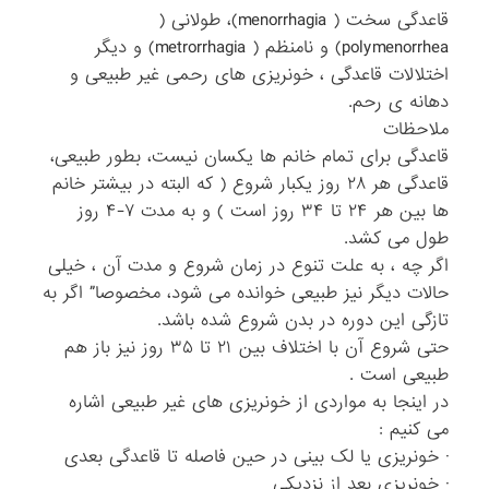
قاعدگی سخت ( menorrhagia)، طولانی (
polymenorrhea) و نامنظم ( metrorrhagia) و دیگر
اختلالات قاعدگی ، خونریزی های رحمی غیر طبیعی و
دهانه ی رحم.
ملاحظات
قاعدگی برای تمام خانم ها یکسان نیست، بطور طبیعی،
قاعدگی هر ۲۸ روز یکبار شروع ( که البته در بیشتر خانم
ها بین هر ۲۴ تا ۳۴ روز است ) و به مدت ۷-۴ روز
طول می کشد.
اگر چه ، به علت تنوع در زمان شروع و مدت آن ، خیلی
حالات دیگر نیز طبیعی خوانده می شود، مخصوصا” اگر به
تازگی این دوره در بدن شروع شده باشد.
حتی شروع آن با اختلاف بین ۲۱ تا ۳۵ روز نیز باز هم
طبیعی است .
در اینجا به مواردی از خونریزی های غیر طبیعی اشاره
می کنیم :
· خونریزی یا لک بینی در حین فاصله تا قاعدگی بعدی
· خونریزی بعد از نزدیکی