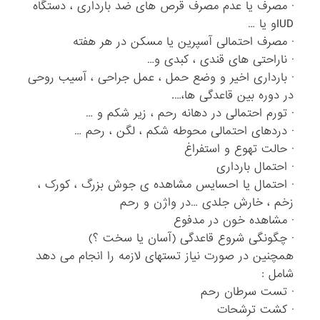
· مصرف یا عدم مصرف قرص های ضد بارداری ، دستگاه
IUDو یا …
· مصرف احتمالی آسپرین یا مسکن در هر هفته
· ناراحتی های قندی ، کبدی و…
· بارداری اخیر و وضع حمل ، عمل جراحی ، آسیب روحی
در دوره بین قاعدگی ها،….
· تورم احتمالی در دهانه رحم ، زیر شکم و …
· دردهای احتمالی محوطه شکم ، لگن ، رحم …
· حالت تهوع و استفراغ
· احتمال بارداری
· احتمال یا احسایس مشاهده ی جوش بزرگ ، کورک ،
زخم ، خارش جلدی …در واژن و رحم
· مشاهده خون در مدفوع
· چگونگی شروع قاعدگی (آسان یا سخت ؟)
همچنین در صورت نیاز تستهای لازمه را انجام می دهد
شامل :
· تست سرطان رحم
· کشت ترشحات