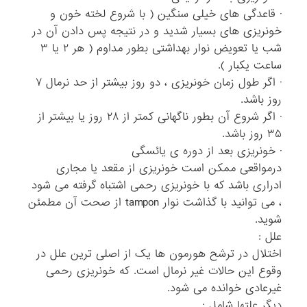
· قاعدگی های خیلی سنگین ( با شروع لخته خون و
خونریزی های بسیار شدید و در نتیجه پس دادن آن در
شب یا تعویض نوار بهداشتی بطور مداوم ( هر ۲ یا ۳
ساعت یکبار ).
· اگر طول زمان خونریزی ، دو روز بیشتر از حد نرمال ۷
روز باشد.
· اگر شروع آن بطور ناگهانی کمتر از ۲۸ روز یا بیشتر از
۳۵ روز باشد.
· خونریزی بعد از دوره ی یائسگی
درمواقعی ممکن است خونریزی از مقعد یا مجاری
ادراری باشد که با خونریزی رحمی اشتباه گرفته می شود
، می توانید با گذاشت نوار tampon از صحت آن مطمئن
شوید.
علل :
اختلال در ترشح هورمون ها یک از اصلی ترین علل در
وقوع این حالات غیر نرمال است. که خونریزی رحمی
غیرعادی خوانده می شود.
دیگر علتها شامل :