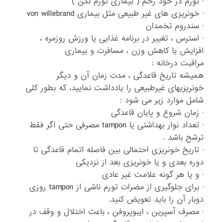
· تورم در خود رحم ( بیماری تورم لگن )
· خونریزی های غیر طبیعی مثل بیماری von willebrand
· سندروم تخمدان
· استرس ، تغییر در برنامه غذایی یا ورزش روزمره ،
افزایش یا کاهش وزن ، مسافرت و بیماری
مراقبت درخانه :
همیشه تاریخ قاعدگی ، مدت زمان آن و دیگر
خونریزیهای غیرطبیعی را یادداشت نمایید، که بطور کلی
شامل موارد زیر می شود :
· زمان شروع و پایان قاعدگی
· تعداد نوار بهداشتی یا tampon مصرفی حتی اگر فقط
ترشح باشد .
· تاریخ خونریزی احتمالی بین فاصله اتمام قاعدگی تا
دوره بعدی و یا خونریزی بعد از نزدیکی
· و یا هر گونه علامت غیر عادی
· برای جلوگیری از مضرات تورم ناشی از tampon روزی
دوبار آن را باید تعویض کنید.
· مصرف آسپرین ، ایبوپروفن ، باعث اختلال و وقف در