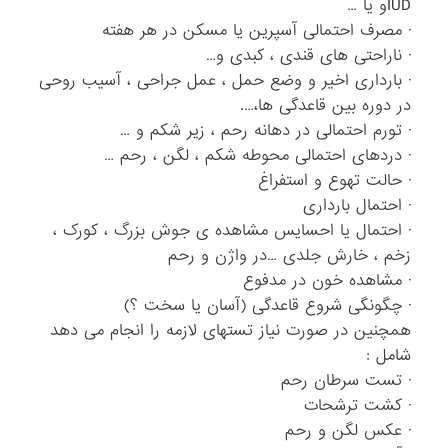
IUDو یا …
· مصرف احتمالی آسپرین یا مسکن در هر هفته
· ناراحتی های قندی ، کبدی و…
· بارداری اخیر و وضع حمل ، عمل جراحی ، آسیب روحی
در دوره بین قاعدگی ها،….
· تورم احتمالی در دهانه رحم ، زیر شکم و …
· دردهای احتمالی محوطه شکم ، لگن ، رحم …
· حالت تهوع و استفراغ
· احتمال بارداری
· احتمال یا احسایس مشاهده ی جوش بزرگ ، کورک ،
زخم ، خارش جلدی …در واژن و رحم
· مشاهده خون در مدفوع
· چگونگی شروع قاعدگی (آسان یا سخت ؟)
همچنین در صورت نیاز تستهای لازمه را انجام می دهد
شامل :
· تست سرطان رحم
· کشت ترشحات
· عکس لگن و رحم