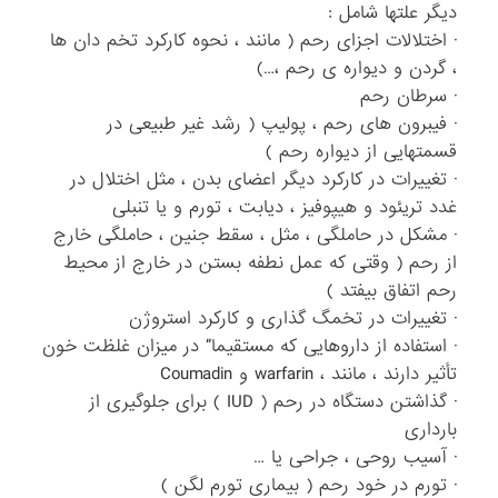
دیگر علتها شامل :
· اختلالات اجزای رحم ( مانند ، نحوه کارکرد تخم دان ها
، گردن و دیواره ی رحم ،…)
· سرطان رحم
· فیبرون های رحم ، پولیپ ( رشد غیر طبیعی در
قسمتهایی از دیواره رحم )
· تغییرات در کارکرد دیگر اعضای بدن ، مثل اختلال در
غدد تریئود و هیپوفیز ، دیابت ، تورم و یا تنبلی
· مشکل در حاملگی ، مثل ، سقط جنین ، حاملگی خارج
از رحم ( وقتی که عمل نطفه بستن در خارج از محیط
رحم اتفاق بیفتد )
· تغییرات در تخمگ گذاری و کارکرد استروژن
· استفاده از داروهایی که مستقیما” در میزان غلظت خون
تأثیر دارند ، مانند ، warfarin و Coumadin
· گذاشتن دستگاه در رحم ( IUD ) برای جلوگیری از
بارداری
· آسیب روحی ، جراحی یا …
· تورم در خود رحم ( بیماری تورم لگن )