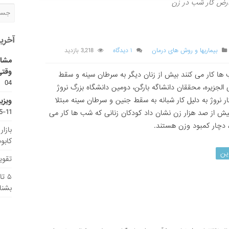
رض کار شب در زن
آخری
بیماریها و روش های درمان
۱ دیدگاه
3,218 بازدید
مشاو
وقتی
 ها کار می کنند بیش از زنان دیگر به سرطان سینه و سقط
04
 الجزیره، محققان دانشاگه بارگن، دومین دانشگاه بزرگ نروژ
ز ۵۰ هزار کارگر شب کار نروژ به دلیل کار شبانه به سقط جنین و سرطان سینه مبتلا
ویزی
11-15
یش از صد هزار زن نشان داد کودکان زنانی که شب ها کار می
 ، دچار کمبود وزن هستند.
بازا
کابو
ین
تقویم
۵ ت
بشنا