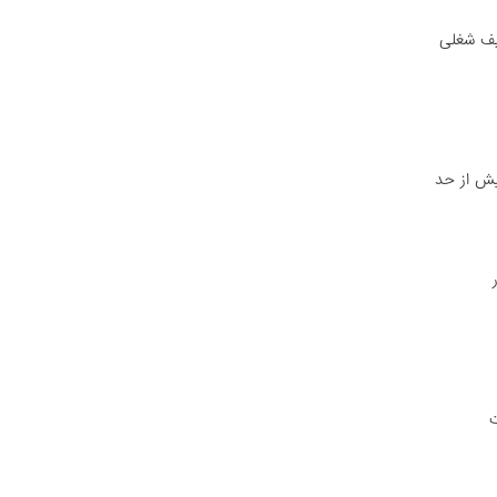
یف شغلی
یش از حد
ت