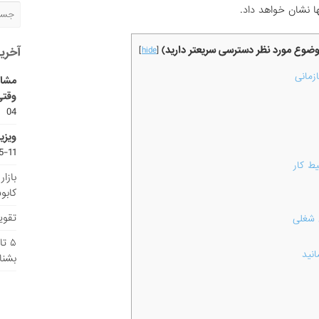
ا نشان خواهد داد.
موضوع مورد نظر دسترسی سریعتر دارید)
آخری
]
hide
[
زمانی
مشاو
وقتی
04
ویزی
11-15
ط کار
بازا
کابو
تقویم
 شغلی
۵ ت
نید
بشنا