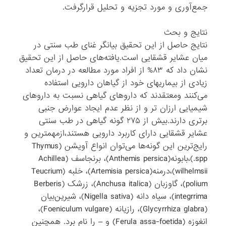
جمع‌آوری و مورد تجزیه و تحلیل قرارگرفت‌.
نتایج و بحث
نتایج حاصل از این تحقیق بیانگر غنای طب سنتی در
میان عشایر قشقایی است.یافته‌های حاصل از این تحقیق
نشان داد که ۸۳% از افراد مورد مطالعه در درمان تعداد
زیادی از بیماریهای خود از گیاهان دارویی استفاده
می‌کنند ومعتقدند که داروهای گیاهی نسبت به دارو‌های
شیمیایی ارزان تر و از نظر عدم ایجاد عوارض جنبی
برتری دارند.بیش از ۲۷۵ گونه گیاهی در طب سنتی
عشایر قشقایی دارای کاربرد دارویی هستند،ازمهمترین و
رایج‌ترین این گونه‌ها می‌توان انواع آویشن (Thymus
spp.)،بابونه(Anthemis persica)، برنجاسف (Achillea
wilhelmsii)،درمنه(Artemisia persica)، حَلبه (Teucrium
polium)، گاوزبان (Anchusa italica)‌، زرشک (Berberis
integrrima)، سیاه دانه (Nigella sativa)، شیرین‌بیان
(Glycyrrhiza glabra)، رازیانه (Foeniculum vulgare)،
انغوزه (Ferula assa-foetida) و – را نام برد. همچنین