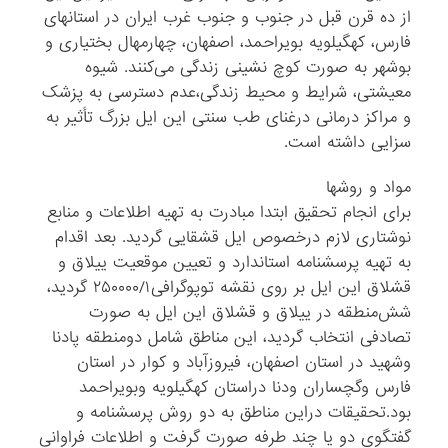
از ده قرن قبل در جنوب و جنوب غرب ایران در استانهای
فارس، کهگیلویه بویراحمد، اصفهان، چهارمهال بختیاری و
بوشهر به صورت کوچ نشینی زندگی می‌کنند. شیوه
معیشتی، شرایط و محیط زندگی،عدم دسترسی به پزشک
و مراکز‌ درمانی درغنای طب سنتی این ایل بزرگ تأثیر به
سزایی‌ داشته است.
مواد و روشها
برای انجام تحقیق ابتدا مبادرت به تهیه اطلاعات‌ و منابع
نوشتاری لازم درخصوص ایل قشقایی ‌گردید.‌ بعد اقدام
به تهیه پرسشنامه استاندارد و تعیین موقعیت ییلاق و
قشلاق این ایل بر روی نقشه توپوگرافی۲۵۰۰۰۰/۱ گردید،
شش‌‌منطقه در ییلاق و قشلاق این ایل به صورت
تصادفی انتخاب گردید، این مناطق شامل دومنطقه پادنا
وشهید در استان اصفهان، فیروزآباد و کوار در استان
فارس و‌گچساران ودنا دراستان کهگیلویه وبویراحمد
بود.تحقیقات دراین مناطق به دو روش پرسشنامه و
گفتگوی دو یا چند طرفه صورت گرفت و اطلاعات فراوانی