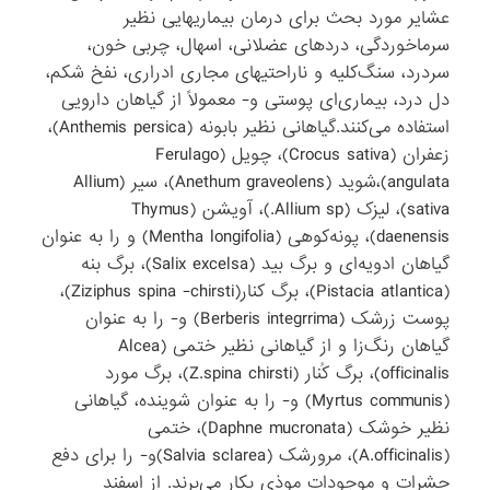
عشایر مورد بحث برای درمان بیماریهایی نظیر
سرماخوردگی، دردهای عضلانی، اسهال، چربی خون،
سردرد، سنگ‌کلیه و ناراحتیهای مجاری ادراری، نفخ شکم،
دل درد، بیماری‌ای پوستی و- معمولاً از گیاهان دارویی
استفاده‌ می‌کنند.گیاهانی نظیر بابونه (Anthemis persica)،
زعفران (Crocus sativa)، چویل ‌(Ferulago
angulata)،شوید (Anethum graveolens)، سیر (Allium
sativa)، لیزک (Allium sp.)، آویشن (Thymus
daenensis)، پونه‌کوهی (Mentha longifolia) و را به عنوان
گیاهان ادویه‌ای و برگ بید‌ (Salix excelsa)، ‌برگ بنه
‌(Pistacia atlantica)، برگ کنار(Ziziphus spina -chirsti)،
پوست زرشک (Berberis integrrima) و- را به عنوان
گیاهان رنگ‌زا و از گیاهانی نظیر ختمی ‌(Alcea
officinalis)، برگ کُنار (Z.spina chirsti)، برگ مورد
(Myrtus communis) و- را به عنوان شوینده، گیاهانی
نظیر خوشک ‌(Daphne mucronata)، ختمی
(A.officinalis)، مرورشک (Salvia sclarea)و‌- را برای دفع
حشرات و موجودات موذی بکار می‌برند. از اسفند