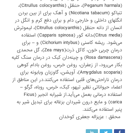
(Peganum harmala)، حنظل (Citrullus colocyanthis)،
تنباکو (Nicotiana tabacum) و آهک برای از بین بردن
انگلهای داخلی و خارجی دام و برای دفع کرم و انگل در
انسان از دانه حنظل (Citrullus colocyanthis)، لیموترش‌
(Citrus media)،دانه کور (Capparis spinosa) استفاده
می‌شود. ریشه کاسنی‌ (Cichorium intybus) و – برای
درمان چربی خون، کاکل ذرت(Zea mays)، گل محمدی
(Rosa damascena) و چینه‌دان کبک در درمان سنگ کلیه
بکار می‌رود، از زعفران، روغن خرس‌، روغن بادام کوهی
(Amygdalus scoparia)، آویشن، گاوزبان وبابونه برای
درمان ناراحتی‌های قلبی استفاده می‌کنند‌.در این مناطق از
اعضاء حیواناتی نظیر تیهو، کبک، خرس، روباه، گرگو –
استفاده درمانی بعمل می‌آید‌.از شیرابه انجیر (Ficus
carica) و مایع درون شیردان بزغاله برای تبدیل شیر به
پنیر استفاده می‌کنند‌.
محقق : عزیزاله جعفری کوخدان