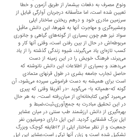
ونوع مصرف به دفعات بیشمار از طریق آزمون و خطا
تعیین شده است، اما متأسفانه درجریان آوارگی قبایل از
سرزمین مادری خود و درهم ریختن ساختار ایلی
وعشیره‌گری و مهاجرت آنها به شهرها، این دانش ماقَبلِ
سواد نیز هم چون بسیاری از گونه‌های گیاهی و جانوری
مربوطه‌اش در حال از بین رفتن است، وقتی آنها کار و
کسب تازه‌ای یاد می‌گیرند، شیوه زندگی گذشته را از یاد
می‌برند، فرهنگ خویش را در این زمینه از دست
می‌دهند و بسیاری از اطلاعات این دانش نانوشته که
حاصل تجارب جامعه بشری در طول قرنهای متمادی
است برای همیشه به دست فراموشی سپرده می‌شود، آن
گونه که-همپاته با- می‌گوید -در آفریقا وقتی که پیری
می‌میرد گویی کتابخانه‌ای از میان‌رفته است-. به هر حال
در این تحقیق مبادرت به جمع‌آوری،ثبت،ضبط و
بهره‌گیری از دانش ارزشمند طب سنتی در میان عشایر
ایل بزرگ قشقایی گردید. این ایل دارای دومیلیون نفر
جمعیت و از نظر ساختار ایلی از ۱۲طایفه کوچک وبزرگ
تشکیل شده است‌ و زبان آنها ترکی است،عشایر این ایل