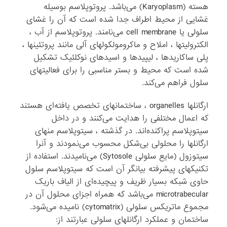
هسته (Karyoplasm) می‌باشد. پروتوپلاسم بوسیله
غشایی از محیط اطراف جدا شده است که آن را غشای
سلولی یا cell membrane می‌نامند. پروتوپلاسم از آب ،
الکترولیتها ، املاح و ماکرومولکولهای آلی مانند پروتئینها ،
پلی ساکاریدها ، لیپیدها و اسیدهای نوکلئیک تشکیل
شده است که محیط و بستر مناسبی را برای فعالیتهای
سلول فراهم می‌کند.
ارگانلها organelles ، ساختمانهای تخصص یافته‌ای هستند
که اعمال مختلفی را هدایت می‌کنند و در داخل
سیتوپلاسم پراکنده‌اند. در گذشته ، سیتوپلاسم منهای
ارگانلها را محلولی بی‌شکل محسوب می‌نمودند و آنرا
سیتوزول (مایع سلولی Sytosole) می‌نامیدند. استفاده از
تکنیکهای پیشرفته بیانگر آن است که سیتوپلاسم سلول
حاوی شبکه بسیار ظریف و پیچیده‌ای از الیاف باریک
microtrabecular می‌باشد که همراه اجزای محلول آن در
مجموع ماتریکس سلولی (cytomatrix) نامیده می‌شود.
ساختمان و عملکرد ارگانلهای سلولی عبارتند از: