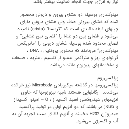
نیاز به انرژی جهت انجام فعالیت بیشتر باشد.
میتوکندری بوسیله دو غشای بیرون و درونی محصور
شده که غشای بیرونی صاف ولی غشای درونی دارای
چینهای تیغه مانندی است که “کریستا” (crista) نامیده
می‌شود و فضای بین دو غشا را “فضای بین غشایی” و
فضای محدود شده بوسیله غشای درونی را “ماتریکس
میتوکندری” می‌نامند که محتوی پروتئین ، DNA ،
گرانولهای ریز و متراکمی مملو از کلسیم ، منزیم ، فسفات
و ساختمانهای ریبوزوم مانند می‌باشد.
پراکسی‌زوم
پراکسی‌زومها در گذشته میکروبادی Microbody نیز خوانده
می‌شدند. ارگانلهایی هستند شبیه لیزوزومها که حاوی
آنزیمهای هیدروکسی اسید اکسیداز ، O – آمینو اکسیداز
و کاتالاز می‌باشند که دو آنزیم اولی در تولید پراکسید
هیدروژن H202 دخیلند و آنزیم کاتالاز سبب تجزیه آن به
آب و اکسیژن می‌شود.