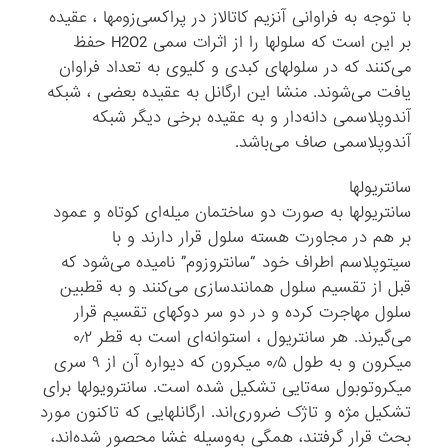
با توجه به فراوانی آنزیم کاتالاز در پراکسی‌زومها ، عقیده
بر این است که سلولها را از اثرات سمی H2O2 حفظ
می‌کنند که در سلولهای کبدی و کلیوی به تعداد فراوان
یافت می‌شوند. منشا این ارگانل به عقیده بعضی ، شبکه
آندوپلاسمی دانه‌دار و به عقیده برخی دیگر شبکه
آندوپلاسمی صاف می‌باشد.
سانتریولها
سانتریولها به صورت دو ساختمان میله‌ای کوتاه و عمود
بر هم در مجاورت هسته سلول قرار دارند و با
سیتوپلاسم اطراف خود “سانتروزوم” نامیده می‌شود که
قبل از تقسیم سلول همانندسازی می‌کنند و به قطبین
سلول مهاجرت کرده و در دو سر دوکهای تقسیم قرار
می‌گیرند. هر سانتریول ، استوانه‌ای است به قطر ۰٫۲
میکرون و به طول ۰٫۵ میکرون که دیواره آن از ۹ سری
میکروتوبول سه‌تایی تشکیل شده است. سانترویولها برای
تشکیل مژه و تاژک ضروری‌اند. ارگانلهایی که تاکنون مورد
بحث قرار گرفتند، همگی به‌وسیله غشا محصور شده‌اند،