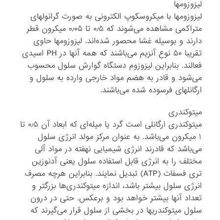
لیزوزومها
لیزوزومها با میکروسکوپ الکترونی به صورت گرانولهای
متراکمی مشاهده می‌شوند که ۰٫۵ تا ۰٫۰۵ میکرون قطر
دارند و بوسیله غشا محصور شده‌اند. لیزوزومها حاوی
تقریبا ۵۰ نوع آنزیم می‌باشند که همه آنها در PH اسیدی
فعالند. بنابراین لیزوزوم دستگاه گوارش سلول محسوب
می‌شود و قادر به هضم مواد خارجی وارده به سلول و
ارگانلهای فرسوده شده می‌باشند.
میتوکندری
میتوکندری ارگانلی است گرد یا میله‌ای که ابعاد آن ۰٫۵ تا
۱ میکرون می‌باشد. به عنوان مرکز مولد انرژی سلول
می‌باشد که قادرند انرژی شیمیایی نهفته در مواد آلی
مختلف را به انرژی قابل استفاده سلول یعنی آدنوزین
تری فسفات (ATP) تبدیل نمایند. بنابراین هرچه مصرف
انرژی سلول بیشتر باشد، اندازه میتوکندری‌ها بزرگتر و
تعداد آنها بیشتر خواهد بود و برعکس. حتی در درون
سلول میتوکندریها در بخشی از سلول قرار می‌گیرند که