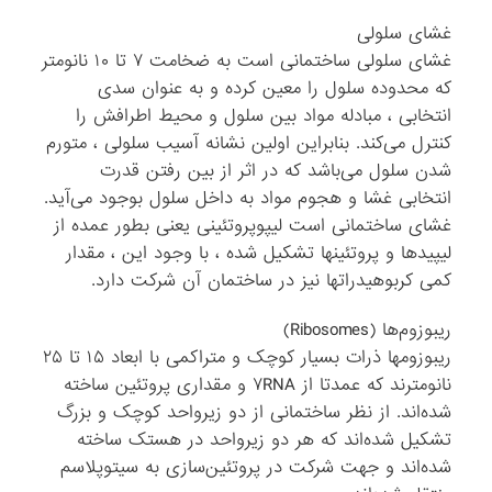
غشای سلولی
غشای سلولی ساختمانی است به ضخامت ۷ تا ۱۰ نانومتر
که محدوده سلول را معین کرده و به عنوان سدی
انتخابی ، مبادله مواد بین سلول و محیط اطرافش را
کنترل می‌کند. بنابراین اولین نشانه آسیب سلولی ، متورم
شدن سلول می‌باشد که در اثر از بین رفتن قدرت
انتخابی غشا و هجوم مواد به داخل سلول بوجود می‌آید.
غشای ساختمانی است لیپوپروتئینی یعنی بطور عمده از
لیپیدها و پروتئینها تشکیل شده ، با وجود این ، مقدار
کمی کربوهیدراتها نیز در ساختمان آن شرکت دارد.
ریبوزوم‌ها (Ribosomes)
ریبوزومها ذرات بسیار کوچک و متراکمی با ابعاد ۱۵ تا ۲۵
نانومترند که عمدتا از ۷RNA و مقداری پروتئین ساخته
شده‌اند. از نظر ساختمانی از دو زیرواحد کوچک و بزرگ
تشکیل شده‌اند که هر دو زیرواحد در هستک ساخته
شده‌اند و جهت شرکت در پروتئین‌سازی به سیتوپلاسم