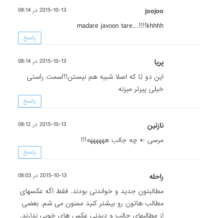
joojoo
2015-10-13 در 08:14
madare javoon tare….!!!!khhhh
پاسخ
پریا
2015-10-13 در 08:14
این دو تا که اصلا شبیه هم نیستن!!!سمت راستی
خیلی پیرتر میزنه
پاسخ
نازنين
2015-10-13 در 08:12
مرسى :* چه جالب ههههههه!!!
پاسخ
راحله
2015-10-13 در 08:03
مطالبتون جدید و خواندنی بودند. فقط اگه عکسهای
مطالب هاتون رو بیشتر کنید ممنون می شم. بعضی
از مطالبهای جالب و دیدنی عکس های خوبی ندارند.