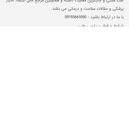
طب سنتی و جایگزین فعالیت داشته و همچنین مرجع قابل اعتماد اخبار
پزشکی و مقالات سلامت و درمانی می باشد.
با ما در ارتباط باشید :
09155661050
شرایط و قوانین پارسی طب
دسته بندی ها
تغذیه و برنامه غذایی
زیبایی پوست و مو
طب سنتی، گیاهان دارویی