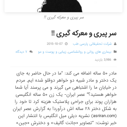
سر پیری و معرکه گیری !!
سر پیری و معرکه گیری !!
شرکت تحقیقاتی پارسی طب
2015-10-07
بیماری های روانی و روانشناسی
,
زیبایی و پوست و مو
۷ دیدگاه
3,986 بازدید
مادر ۵۰ ساله اضافه می کند: “ما در حال حاضر به جای
یک دختر و مادر شبیه دو خواهر دوقلو شده ایم. مردم
در خیابان ما را اشتباهی می گیرند و می پرسند آیا شما
خواهر هستید؟” عصر ایران- یک زن ۵۰ ساله انگلیسی
هزاران پوند برای جراحی پلاستیک هزینه کرد تا خود را
به شکل دختر ۲۸ ساله اش درآورد! به گزارش عصر ایران
(asriran.com) نشریه دیلی میل انگلیس با انتشار این
خبر نوشت: “تصاویر «جانت گالیف» و دخترش «جین»