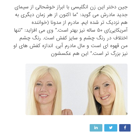
جین دختر این زن انگلیسی با ابراز خوشحالی از سیمای
جدید مادرش می گوید: “ما اکنون از هر زمان دیگری به
هم نزدیک تر شده ایم. مادرم از مدونا (خواننده
آمریکایی)ی ۵۰ ساله نیز بهتر است.” وی می افزاید: “تنها
اختلاف در رنگ چشم و سایز کفش است. رنگ چشم
من قهوه ای است و مال مادرم آبی. اندازه کفش های او
نیز بزرگ تر است.” این هم عکسشون