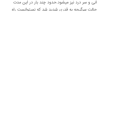
انی و سر درد نیز میشود.حدود چند بار در این مدت
جالت سرگیجه به قدری شدید شد که نمیتوانست راه
برود و میگفت که اتاق به دور سرش میچرخد که بعد
از زدن سرم خوب شد.ازمایشش حاکی از بالا بودن
چربی تری گلیسیرید ۲۵۰ است و دارای کم خونی
میباشد.خواهش میکنم راهنمایی بفرمایید تا به حال
دکتر ها هیچ تشخیصی به جز چربی بالا نداده اند
.ممنون
پاسخ
سیدی
2015-10-13 در 08:13
سلام مادرم ۴۶ سالشه چند روزه سر گیجه داره
مخصوصا در حالت تغییر حرکت(خوابیدن ، بلند شدن
) همون روز اولش رفتیم درمانگاه پزشک بعلت افت
فشار براش سرم تجویز کرد ولی بهتر نشد ، هر چه
اصرار به رفتن پیش متخصص میکنیم راضی نمی
شود. می ترسد مشکل خاصی داشته باشد.
پاسخ