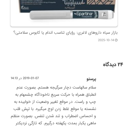
بازار سیاه داروهای لاغری: رؤیای تناسب اندام یا کابوس سلامتی؟
2025-10-14
۲۴ دیدگاه
پرستو
2019-01-07 در 14:13
سلام سالهاست دچار سرگیجه هستم. بصورت عدم
انطباق همراه با حرکت سریع ناخوداگاه چشمهام به
چپ و راست. در موقع تغییر وضعیت از خوابیده به
نشسته یا موقع غلط زدن اوج میگیره. با تپش قلب
و احساس اضطراب و تند شدن تنفس. بصورت منظم
ماهی یکبار بمدت یکهفته درگیرم. که تازگی نزدیکتر