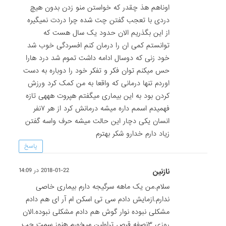
اوناهم هذ چقدر که خواستن منو زدن بدون هیچ
دردی با تعجب گفتن چت شده چرا دردت نمیگیره
از این بگذریم الان حدود یک سال هست که
توانستم کمی ان را درمان کنم افسردگی خوب شد
خود زنی که دوسال ادامه داشت تموم شد درد هارا
حس میکنم توان فکر و تفکر خود را دوباره به دست
اوردم تنها درمانی که واقعا به من کمک کرد ورزش
کردن بود به این بیماری میگفتم هپروت هههی تازه
فهمیدم اسمم داره میشه درمانش کرد از هر ۷نفر
انسان یکی دچار این حالت میشه حرف واسه گفتن
زیاد دارم خدارو شکر بهترم
پاسخ
نازنین
2018-01-22 در 14:09
سلام.من یک ماهه سرگیجه دارم بیماری خاصی
ندارم.ازمایش دادم سی تی اسکن ام آر ای هم دادم
مشکلی نبوده نوار گوش هم دادم مشکلی نبوده.الان
روزی ۳نصفه قرص تراولین میخورم هنوز سمت چپ