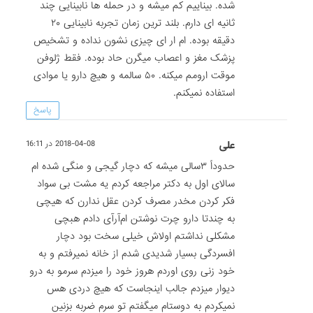
شده. بیناییم کم میشه و در حمله ها نابینایی چند
ثانیه ای دارم. بلند ترین زمان تجربه نابینایی ۲۰
دقیقه بوده. ام ار ای چیزی نشون نداده و تشخیص
پزشک مغز و اعصاب میگرن حاد بوده. فقط ژلوفن
موقت ارومم میکنه. ۵۰ سالمه و هیچ دارو یا موادی
استفاده نمیکنم.
پاسخ
علی
2018-04-08 در 16:11
حدوداً ۳سالی میشه که دچار گیجی و منگی شده ام
سالای اول به دکتر مراجعه کردم یه مشت بی سواد
فکر کردن مخدر مصرف کردن عقل ندارن که هیچی
به چندتا دارو چرت نوشتن ام‌آرآی دادم هبچی
مشکلی نداشتم اولاش خیلی سخت بود دچار
افسردگی بسیار شدیدی شدم از خانه نمیرفتم و به
خود زنی روی اوردم هروز خود را میزدم سرمو به درو
دیوار میزدم جالب اینجاست که هیچ دردی هس
نمیکردم به دوستام میگفتم تو سرم ضربه بزنین