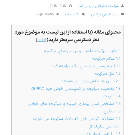
شرکت تحقیقاتی پارسی طب
2015-10-07
دانستنیهای پزشکی
۲۴ دیدگاه
18,695 بازدید
محتوای مقاله (با استفاده از این لیست به موضوع مورد
نظر دسترسی سریعتر دارید)
]
hide
[
1
دلایل سرگیجه داشتن و بررسی انواع سرگیجه
1.1
علائم سرگیجه:
1.1.1
چه زمانی باید به پزشک مراجعه کرد:
1.2
علل سرگیجه:
1.2.1
این ها شامل موارد زیر هستند:
1.3
وضعیت سرگیجه پراکسیسمال خوش خیم (BPPV):
1.4
عفونت:
1.5
مشخص شدن بیماری مینیره با سرگیجه های طولانی:
1.6
میگرن:
1.7
مشکلات گردش خون که باعث سرگیجه می شوند:
1.7.1
علل عبارتند از:
1.8
_کاهش فشار خون: