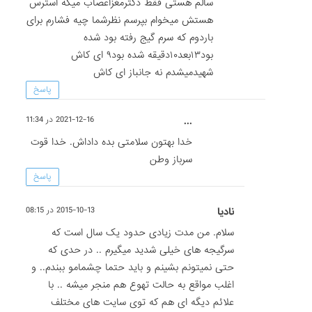
سالم هستی فقط دکترمغزاعصاب میگه استرس
هستش میخوام بپرسم نظرشما چیه فشارم برای
باردوم که سرم گیج رفته بود شده
بود۱۳بعد۱۰دقیقه شده بود۹ ای کاش
شهیدمیشدم نه جانباز ای کاش
پاسخ
...
2021-12-16 در 11:34
خدا بهتون سلامتی بده داداش. خدا قوت
سرباز وطن
پاسخ
نادیا
2015-10-13 در 08:15
سلام. من مدت زیادی حدود یک سال است که
سرگیجه های خیلی شدید میگیرم .. در حدی که
حتی نمیتونم بشینم و باید حتما چشمامو ببندم.. و
اغلب مواقع به حالت تهوع هم منجر میشه .. با
علائم دیگه ای هم که توی سایت های مختلف