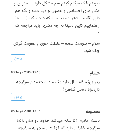
خوندم فک میکنم کبدم هم مشکل داره .. استرس و
فشار های احساسی و عصبی و درد قلب و رگ هم
دارم (قلبم بیشتر از چند ساله که درد میکنه ) .. لطفا
راهنماییم کنین دقیقا به چه دکتری باید مراجعه کنم
؟
سلام – یبوست معده – غلظت خون و عفونت گوش
چک شود
پاسخ
حسام
2015-10-13 در 08:14
پدر بزرگم ۸۶ سال دارد.یک ماه است مدام سرگیجه
دارد.راه درمان گیاهی؟
پاسخ
معصومه
2015-10-13 در 08:13
باسلام.مادرم ۵۴ ساله میباشد خدود دو سال دائما
سرگیجه خفیفی دارد که گهگاهی منجر به سرگیجه