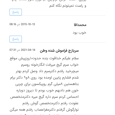
و راست نمیتونم نگاه کنم
پاسخ
محمداقا
2015-10-13 در 08:16
خوب بود
پاسخ
سربازج فراموش شده وطن
2021-04-14 در 07:31
سلام علیکم خداقوت بنده حدود۱۰روزپیش موقع
خواب سرم گیج میرفت انگارخونه روسرم
میچرخید رفتم دکترسرم داد وصل کردم بهتر
شدم فشارم پایین اومده بود روی ۸و۹ دکتر برام
بتاهستین ۸میلی گرم روپیکسون برای چربی
خون هم دادبهم خوب بودم تا دیروز دوباره
احساس کردم سرم داره گیج میره دکترمتخصص
عفونت رفتم دکترمتخصص گوش رفتم
نوارگوش گرفتم دکترمغزاعصاب رفتم همه میگن