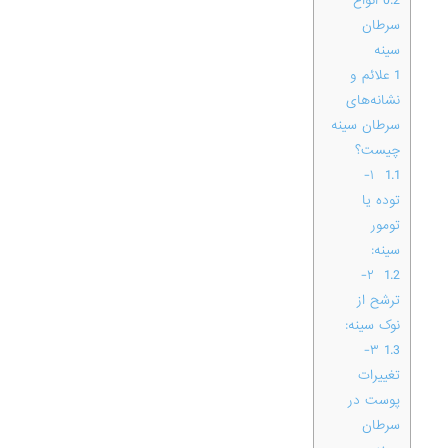
0.2
انواع
سرطان
سینه
1
علائم و
نشانه‌های
سرطان سینه
چیست؟
۱-
1.1
توده یا
تومور
سینه:
۲-
1.2
ترشح از
نوک سینه:
۳-
1.3
تغییرات
پوست در
سرطان