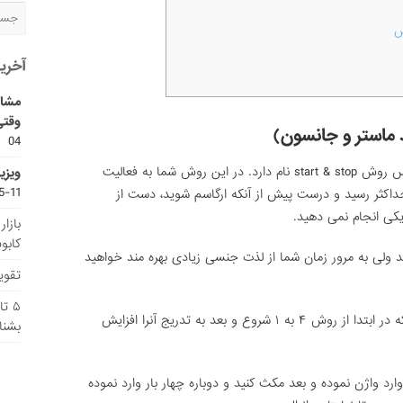
س
آخری
مشاو
وقتی
04
یکی از روشهای موثر برای رهایی از انزال زود رس روش start & stop نام دارد. در این روش شما به فعالیت
ویزی
11-15
داکثر رسید و درست پیش از آنکه ارگاسم شوید، دست از
کی انجام نمی دهید.
بازا
کابو
 ولی به مرور زمان شما از لذت جنسی زیادی بهره مند خواهید
تقویم
۵ ت
یکی از بهترین راههای انجام این روش آنست که در ابتدا از روش ۴ به ۱ شروع و بعد به تدریج آنرا افزایش
بشنا
رد واژن نموده و بعد مکث کنید و دوباره چهار بار وارد نموده