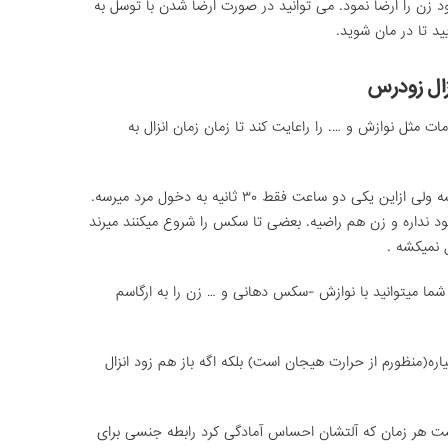
 زن را ارضا نمود. می توانید در صورت ارضا شدن با توسل به
ید تا در مان شوید.
زال زودرس
ثل نوازش و …. را راعایت کند تا زمان زمان انزال به
سکس بعضی افراد ۱ سالی ۲ ساعت طول میکشه ولی ازاین یکی دو ساعت فقط ۳۰ ثانیه به دخول مرد میرسه.
ود نداره و زن هم راضیه. بعضی تا سکس را شروع میکنند میرند
 ارضاء نمیشه. شما میتوانید با نوازش -سکس دهانی و … زن را به ارگاسم
یاره(منظورم از حرارت هیجان است) بلکه اگه باز هم زود انزال
 نیست هر زمان که آلتشان احساس آمادگی کرد رابطه جنسی برای