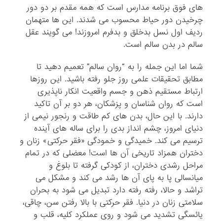
های فوق برنامه مدارس است که همه مقدم بر دو دور
چرخیدن دور حیاط محسوب می شدند. این ها متهمان
ردیف اول نسل بدخلق و بدفرم امروزند! می گویند عقل
سالم در بدن سالم است.
شما اما این جمله را به “روان سالم” تعمیم دهید تا
مطابق تحقیقات علمی روز جلو رفته باشید. این روزها
ارتباط مستقیم ذهن و جسم واقعیت انکار ناپذیری
است که روان شناسان و پزشکان، هر دو بر آن تاکید
دارند. با این حال، بدن های کم طاقت و رنجور نیمی از
دنیای امروز، چشم انداز بدی را برای ساله های آینده
ترسیم می کند. خمیدگی و خمودگی «فقر حرکتی» زنان و
دختران همزاد تاریخی آن ها است! معضلی که در تمام
مراحل رشدی دختران، از کودکی گرفته تا بلوغ و
میانسالی پا به پای آن ها رشد می کند و مشکل می
تراشد و حالا، رفته رفته دارد تبدیل می شود به بحران
سلامتی زنان در دنیا. فقر حرکتی با بالا رفتن سن، چاقی،
یائسگی تشدید می شود و روی عملکرد کلیه، قلب و