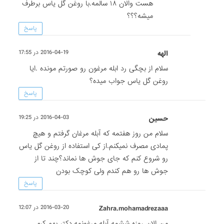
هست والان ۱۸ سالمه.با روغن گل یاس برطرف
میشه؟؟؟
پاسخ
الهه
2016-04-19 در 17:55
سلام از بچگی رد ابله مرغون رو صورتم مونده .ایا
روغن گل یاس جواب میده؟
پاسخ
حسین
2016-04-03 در 19:25
سلام من روز هفتمه که آبله مرغان گرفتم و هیچ
پمادی مصرف نمیکنم.از کی استفاده از روغن گل یاس
رو شروع کنم که جای جوش ها نماند؟چند تا از
جوش ها رو هم کندم ولی کوچک بودن
پاسخ
Zahra.mohamadrezaaa
2016-03-20 در 12:07
من الان روزه ششمه آبله مرغونمه.دکتر بهم کرم