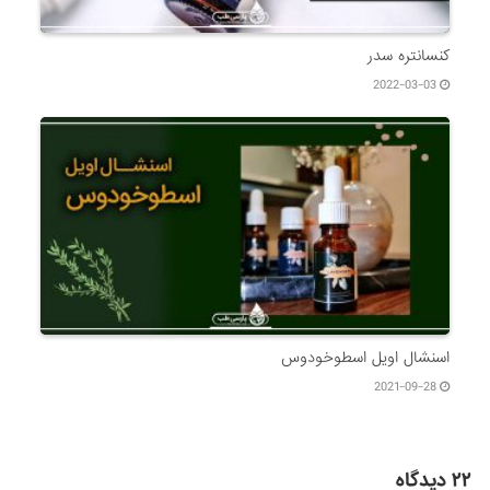
کنسانتره سدر
2022-03-03
اسنشال اویل اسطوخودوس
2021-09-28
۲۲ دیدگاه