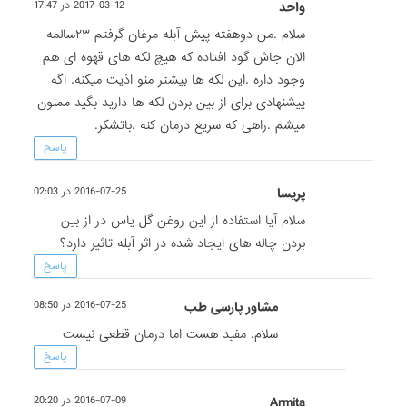
واحد
2017-03-12 در 17:47
سلام .من دوهفته پیش آبله مرغان گرفتم ۲۳سالمه
الان جاش گود افتاده که هیچ لکه های قهوه ای هم
وجود داره .این لکه ها بیشتر منو اذیت میکنه. اگه
پیشنهادی برای از بین بردن لکه ها دارید بگید ممنون
میشم .راهی که سریع درمان کنه .باتشکر.
پاسخ
پریسا
2016-07-25 در 02:03
سلام آیا استفاده از این روغن گل یاس در از بین
بردن چاله های ایجاد شده در اثر آبله تاثیر دارد؟
پاسخ
مشاور پارسی طب
2016-07-25 در 08:50
سلام. مفید هست اما درمان قطعی نیست
پاسخ
Armita
2016-07-09 در 20:20