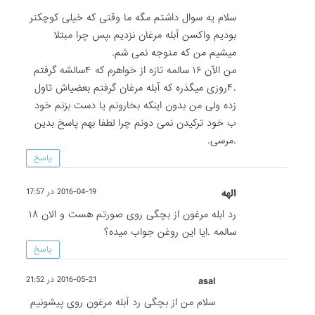
سلام یه سوال داشتم مگه ما وقتی که خیلی کوچکتر
بودیم واکسن آبله مرغان نزدیم ،پس چرا مبتلا
میشیم من که متوجه نمی شم.
من الآن ۱۶ سالمه تازه از خواهرم که ۴سالشه گرفتم
.۴روزی میگذره که آبله مرغان گرفتم بعضیاش تاول
زده ولی من بدون اینکه بخارونم یا دست بزنم خود
ب خود ترکیدن نمی دونم چرا لطفا بهم پاسخ بدین
.مرسی.
پاسخ
الهه
2016-04-19 در 17:57
رد ابله مرغون از بچگی روی صورتم هست و الان ۱۸
سالمه .ایا این روغن جواب میده؟
پاسخ
asal
2016-05-21 در 21:52
سلام من از بچگی رد آبله مرغون روی پیشونیم