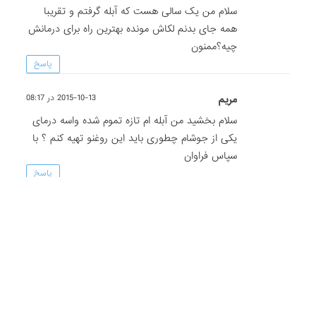
سلام من یک سالی هست که آبله گرفتم و تقریبا
همه جای بدنم لکاش مونده بهترین راه برای درمانش
چیه؟ممنون
پاسخ
مریم
2015-10-13 در 08:17
سلام بخشید من آبله ام تازه تموم شده واسه درمای
یکی از جوشام چطوری باید این روغنو تهیه کنم ؟ با
سپاس فراوان
پاسخ
asma
2015-10-13 در 08:17
سلام لطفا روش تهیه روغن گل یاس رو بطور کامل
برام توضیح بدین.بینهایت سپاس
پاسخ
گاليور
2015-10-13 در 08:15