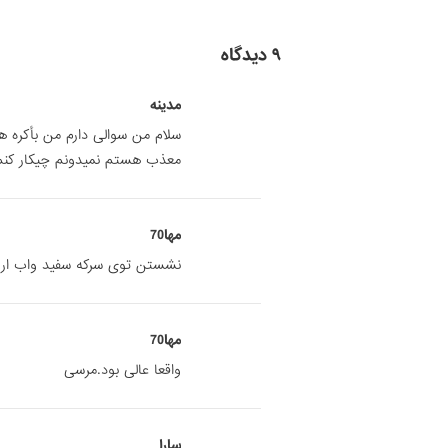
۹ دیدگاه
مدينه
سلام من سوالی دارم من بأکره 
معذب هستم نمیدونم چیکار کنم از
مها70
نشستن توی سرکه سفید واب ار 
مها70
واقعا عالی بود.مرسی
سارا