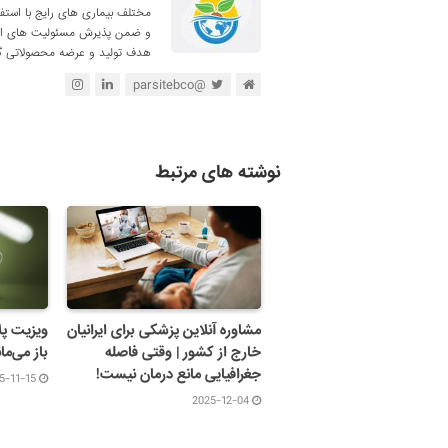
مختلف بیماری های رایج با استف
و ضمن پذیرش مسئولیت های اجتم
هدف تولید و عرضه محصولاتی گی
@parsitebco
نوشته های مرتبط
مشاوره آنلاین پزشکی برای ایرانیان
ویزیت پل
خارج از کشور | وقتی فاصله
باز می‌مان
جغرافیایی مانع درمان نیست!
5-11-15
2025-12-04