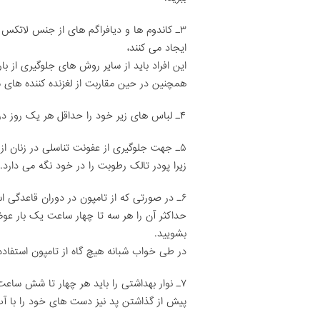
۳ـ کاندوم ها و دیافراگم های از جنس لاتک
ایجاد می کنند،
این افراد باید از سایر روش های جلوگیری از بار
همچنین در حین مقاربت از لغزنده کننده های م
۴ـ لباس های زیر خود را حداقل هر یک روز در میان عوض کنید.
۵ـ جهت جلوگیری از عفونت تناسلی در زنان از پودر تالک در اطراف ناحیه ی تناسلی استفاده نکنید،
زیرا پودر تالک رطوبت را در خود نگه می دارد.
۶ـ در صورتی که از تامپون در دوران قاعدگی استفاده می کنید،
حداکثر آن را هر سه تا چهار ساعت یک بار عو
بشویید.
در طی خواب شبانه هیچ گاه از تامپون استفاده 
۷ـ نوار بهداشتی را باید هر چهار تا شش ساعت یک بار(حداکثر هشت ساعت) عوض کرد.
پیش از گذاشتن پد نیز دست های خود را با آ