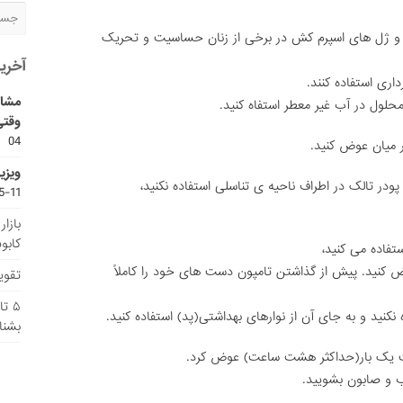
س و ژل های اسپرم کش در برخی از زنان حساسیت و تحریک
آخری
داری استفاده کنند.
مشاو
حلول در آب غیر معطر استفاه کنید.
وقتی
04
ویزی
11-15
بازا
کابو
ض کنید. پیش از گذاشتن تامپون دست های خود را کاملاً
تقویم
۵ ت
نکنید و به جای آن از نوارهای بهداشتی(پد) استفاده کنید.
بشنا
ب و صابون بشویید.