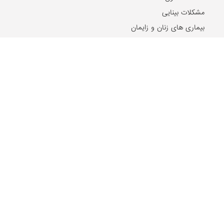
مشکلات بینایی
بیماری های زنان و زایمان
بیماری های اطفال
مقالات و اخبار روز
2024-10-21
۵ تا از بهترین دکتر‌های اصلاح مزاج در مشهد را بشناسید!
2024-07-17
ریشه شیرین بیان، تنظیم کننده سطح هورمون استروژن در بدن
2024-07-11
بهترین مراکز حجامت در اصفهان
2023-12-18
درمان سریع دمودکس با روغن درخت چای
2022-03-13
تقویم حجامت ۱۴۰۱