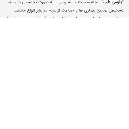
"پارسی طب"
، مجله سلامت جسم و روان، به صورت تخصصی در زمینه
تشخیص صحیح بیماری ها و حفاظت از مردم در برابر انواع مختلف
امراض رایج با استفاده از مشاوره پزشکی مکمل، گیاهان دارویی، درمان با
طب سنتی و جایگزین فعالیت داشته و همچنین مرجع قابل اعتماد اخبار
پزشکی و مقالات سلامت و درمانی می باشد.
با ما در ارتباط باشید :
09155661050
شرایط و قوانین پارسی طب
دسته بندی ها