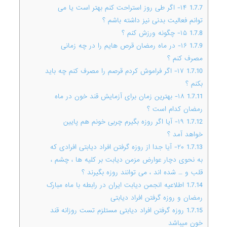
1.7.7
۱۴- اگر طی روز استراحت کنم بهتر است یا می
توانم فعالیت بدنی نیز داشته باشم ؟
1.7.8
۱۵- چگونه ورزش کنم ؟
1.7.9
۱۶- در ماه رمضان قرص هایم را در چه زمانی
مصرف کنم ؟
1.7.10
۱۷- اگر فراموش کردم قرصم را مصرف کنم چه باید
بکنم ؟
1.7.11
۱۸- بهترین زمان برای آزمایش قند خون در ماه
رمضان کدام است ؟
1.7.12
۱۹- آیا اگر روزه بگیرم چربی خونم هم پایین
خواهد آمد ؟
1.7.13
۲۰- آیا جدا از روزه گرفتن افراد دیابتی افرادی که
به نحوی دچار عوارض مزمن دیابت بر کلیه ها ، چشم ،
قلب و … شده اند ، می توانند روزه بگیرند ؟
1.7.14
اطلاعیه انجمن دیابت ایران در رابطه با ماه مبارک
رمضان و روزه گرفتن افراد دیابتی
1.7.15
روزه گرفتن افراد دیابتی مستلزم تست روزانه قند
خون میباشد