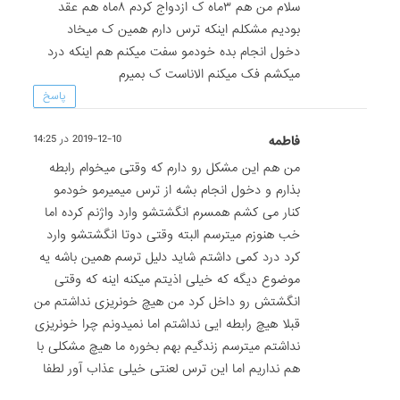
سلام من هم ۳ماه ک ازدواج کردم ۸ماه هم عقد
بودیم مشکلم اینکه ترس دارم همین ک میخاد
دخول انجام بده خودمو سفت میکنم هم اینکه درد
میکشم فک میکنم الاناست ک بمیرم
پاسخ
فاطمه
2019-12-10 در 14:25
من هم این مشکل رو دارم که وقتی میخوام رابطه
بذارم و دخول انجام بشه از ترس میمیرمو خودمو
کنار می کشم همسرم انگشتشو وارد واژنم کرده اما
خب هنوزم میترسم البته وقتی دوتا انگشتشو وارد
کرد درد کمی داشتم شاید دلیل ترسم همین باشه یه
موضوع دیگه که خیلی اذیتم میکنه اینه که وقتی
انگشتش رو داخل کرد من هیچ خونریزی نداشتم من
قبلا هیچ رابطه ایی نداشتم اما نمیدونم چرا خونریزی
نداشتم میترسم زندگیم بهم بخوره ما هیچ مشکلی با
هم نداریم اما این ترس لعنتی خیلی عذاب آور لطفا
کمکم کنید