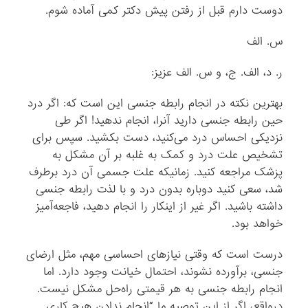
دوست دارم قبل از رفتن پیش دکتر کمی آماده شوم.
س. الف
ر. د، الف. ج، و س. الف عزیز:
بهترین نکته در انجام رابطه‌ جنسی این است که: اگر درد
حین رابطه‌ جنسی دارید آنرا، انجام ندهید! اگر طی
نزدیکی احساس درد می‌کنید، دست بکشید. سپس برای
تشخیص علت درد و کمک به غلبه بر آن مشکل به
پزشک مراجعه کنید. زمانیکه علت جسمی آن درد برطرف
شد، سعی کنید دوباره بدون درد و با لذت رابطه‌ جنسی
داشته باشید. اگر غیر از اینکار را انجام دهید، فاجعه‌آمیز
خواهد بود.
درست است که وقتی نیازهای احساسی مهم، مثل ارضای
جنسی، برآورده نشوند، احتمال خیانت وجود دارد. اما
انجام رابطه‌ جنسی به هر قیمتی راه‌حل مشکل نیست.
درواقع، اگر از این توصیه ما “انجام ندادن هیچ کاری