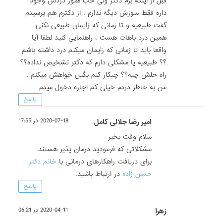
قبل از اینکه برم دکتر ولی خب هنوز دردش وجود
داره فقط سوزش دیگه ندارم . از دکترم هم پرسیدم
گفت طبیعیه و تا زمانی که زایمان طبیعی نکنی
همین درد باهات هست . راهنمایی کنید لطفا آیا
واقعا باید تا زمانی که زایمان میکنم درد داشته باشم
؟؟ طبیعیه یا مشکلی دارم که دکتر تشخیص نداده؟؟
راه حلش چیه؟؟ چیکار کنم بگین خواهش میکنم .
من به خاطر دردم خیلی کم اجازه دخول میدم
پاسخ
امیر رضا جلالی کامل
2020-07-18 در 17:55
سلام وقت بخیر
مشکلاتی که فرمودید درمان پذیر هستند.
برای دریافت راهکارهای درمانی با
خانم دکتر
حسن زاده
در ارتباط باشید.
پاسخ
زهرا
2020-04-11 در 06:21