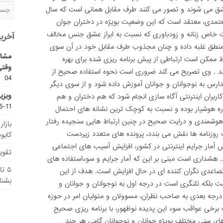
شق می شوند و تصور می کنند طرف مقابل همانی است که سال
عتمدی، معتقد است که این وضعیت بویژه در دختران جوان
سات خاص زنانه و زودباوری که نسبت به ابراز عشق جنس مخالف
آخری
ر منطق غلبه داده و چنان مجذوب طرف مقابل خود در آن سوی
مشاو
ممکن است ارتباطی از پیش برنامه ریزی شده برای بهره
وقتی
ند . وی تصریح می کند ضروری است نحوه استفاده صحیح از
04
دارس به نوجوانان و جوانان آموزش داده شود و از سوی دیگر
ویزی
 کاربران اینترنتی آگاه سازی انجام شود که هم دختران و هم
11-15
اره هوشیار بوده و نسبت به کوچک ترین نشانه های احتمال
هوشمندی و درایت صحیح در چنین ارتباط هایی سنجیده رفتار
بازا
 روزنامه ها نقش می بندد، پرونده های متعدد زیردست
کابو
ایش آمار جرایم اینترنتی در کشور، افزایش آسیب های اجتماعی
تقویم
 هشداری است مبنی بر این که آمار جرایم و سوءاستفاده های
۵ ت
تصاعدی نگران کننده ای در حال افزایش است. هدف از این
بشنا
ست بلکه تلنگری است در درجه اول به نوجوانان و جوانان و
ر درجه بعدی به صاحب نظران، مسوولان و متولیان امر در حوزه
برخی عواقب سوء این پدیده نوظهور، با برنامه ریزی صحیح
ای سنی مختلف بویژه جوانان و نوجوانان گامی هر چند