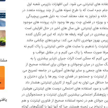
تفاده های اینترنتی می شود. این اظهارات بازپرس شعبه اول
 «جام جم» است که با طرح نمونه هایی از چند پرونده متعدد در
از خانه و تجاوز به عنف معتقد است: به دلیل همین پیچیدگی
 و بویژه در فضای چت روم ها وجود دارد، پرونده های موجود
استفاده های اینترنتی طی سال های اخیر در حال افزایش است
بیشتری در این گونه رابطه ها دارند که این امر نگران کننده
رس بهروز مهاجری تاکید می کند: برخوردهای چکشی مانند
 اینترنت را ندهیم، یا سایت های خاص اینترنتی را پاک کنیم نه
 صرفا صورت مساله را پاک می کنیم و در مقابل عواقب و
ی کنیم که ممکن است اثرات جبران ناپذیر بیشتری را به
مشاور
گ سازی در میان نوجوانان و جوانان برای استفاده صحیح از
سانه های جمعی و سایر نهادهای آموزشی در جامعه تصریح می
 از اینترنت و جستجو در فضای چت روم ها را برای دختران و
 حداقل می توان به این گروه از کاربران اینترنتی هشدار داد
قب و سوء استفاده های احتمالی دوست های اینترنتی هوشیار
ک پژوهشگر اجتماعی بیشترین کاربران اینترنت و جستجوگران در
یافت
 جوانان هم در نحوه استفاده صحیح از فناوری اینترنت و هم
 و ازدواج بی تجربه هستند، چرا که آنها تنها با گفتگوهای کوتاه