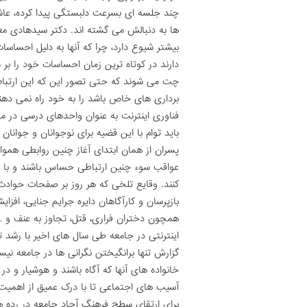
چند جلسه ای بسرعت دلبستگی پیدا کرده، عا
ها به دنبالش می گشته اند. دکتر سیدهادی م
بیشتر شیوع دارد، چرا که آنها به دلیل احسا
دارند در کوتاه ترین زمان احساسات خود را ب
چت می شوند که حتی تصور این که این ارتباط 
برداری های خاص باشد را به خود راه نمی ده
فناوری اینترنت به عنوان واحدهای درسی در م
باید توام با این قضیه برای نوجوانان و جوانان
پسران از همان ابتدای آغاز چنین روابطی همو
عواقب سوء چنین ارتباطی حساس باشند و با 
کنند. وقایع تلخی که هر روز بر صفحات حوادث
بازپرسان و کارآگاهان دایره جرایم جنایی، افز
همچون دختران فراری، قتل، تجاوز به عنف و …
اینترنتی در جامعه طی سال های اخیر با رشد 
گزارش تنها برانگیختن نگرانی ها در جامعه نی
خانواده های آنها که آگاه باشند و هوشیار و د
آسیب های اجتماعی تا با درک عمیق از اهمیت 
برای ارتقای سطح فرهنگ آحاد جامعه در رده ه