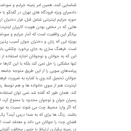
شناسایی کنند، همین امر زمینه جرایم و سوءاس
دادسرای ویژه فرودگاه های تهران در گفتگو با
حوزه جرایم اینترنتی شامل قتل، فرار دختران 
هایی که در مخفی بودن هویت کاربران اینترنت
بیانگر این واقعیت است که آمار جرایم و سوء
بویژه این که زنان و دختران جوان آسیب پذیری 
است. فرهنگ سازی به جای برخورد چکشی بازپ
این که به جوانان و نوجوانان اجازه استفاده از
تنها مشکلی را حل نمی کند بلکه با این کارها
پیامدهای سویی را از این طریق متوجه جامعه م
جوانان تحمیل کند.وی با اشاره به ضرورت فرهن
اینترنت هم از سوی خانواده ها و هم توسط ر
کند: همان طور که گفته شد نمی توان استفاده
پسران جوان و نوجوان محدود یا ممنوع کرد، اما
که اگر وارد محیط چت می شوند نسبت به عوا
باشند. زنگ ها برای که به صدا درمی آیند؟ ی
فضای چت را جوانان می داند و معتقد است این
در زمینه برقراری ارتباط با جنس مخالف، آشنایی