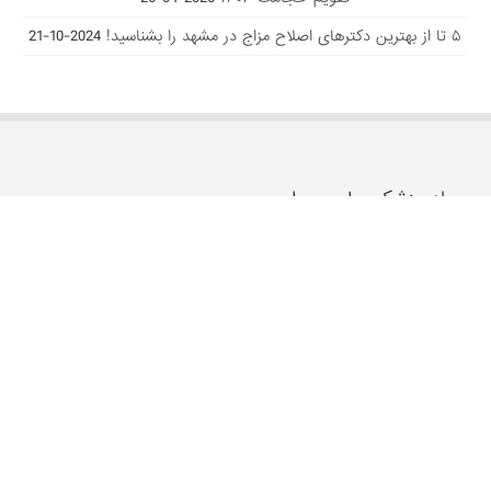
۵ تا از بهترین دکتر‌های اصلاح مزاج در مشهد را بشناسید!
2024-10-21
مجله پزشکی پارسی طب
"پارسی طب"
، مجله سلامت جسم و روان، به صورت تخصصی در زمینه
تشخیص صحیح بیماری ها و حفاظت از مردم در برابر انواع مختلف
امراض رایج با استفاده از مشاوره پزشکی مکمل، گیاهان دارویی، درمان با
طب سنتی و جایگزین فعالیت داشته و همچنین مرجع قابل اعتماد اخبار
پزشکی و مقالات سلامت و درمانی می باشد.
با ما در ارتباط باشید :
09155661050
شرایط و قوانین پارسی طب