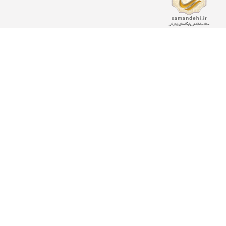
دسته بندی ها
تغذیه و برنامه غذایی
زیبایی پوست و مو
طب سنتی، گیاهان دارویی
سلامت فردی و اجتماعی
مشکلات مفصلی
گوش، حلق و بینی
روان و روانشناسی
غدد و متابولیسم
جنسی و زناشویی
بیماری های پوست و مو