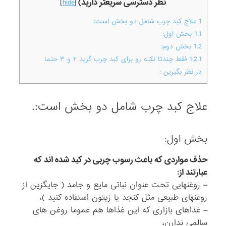
نظر دسترسی سریعتر دارید)
]
hide
[
1
علاج کبد چرب شامل دو بخش است:.
1.1
بخش اول:
1.2
بخش دوم:
1.2.1
فقط چندتا نکته رو برای کبد چرب گرید ۲ و ۳ حتما
در نظر بگیرین :
علاج کبد چرب شامل دو بخش است:.
بخش اول:
حذف مواردی که باعث رسوب چربی در کبد شده اند که
عبارتند از:
– روغنهایی تحت عنوان نباتی مایع و جامد ( جایگزین از
روغنهای طبیعی مثل کنجد یا زیتون استفاده کنید )،
– غذاهای بازاری که این غذاها هم عموما روغن های
سالمی ندارن،