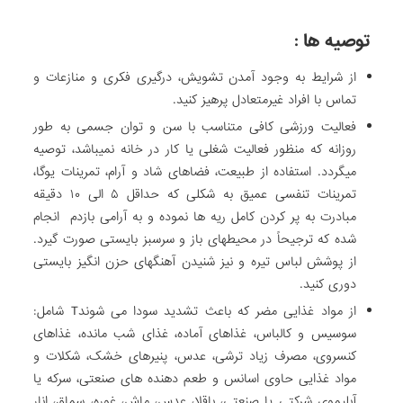
توصیه ها :
از شرایط به­ وجود آمدن تشویش، درگیری فکری و منازعات و
تماس با افراد غیرمتعادل پرهیز کنید.
فعالیت ورزشی کافی متناسب با سن و توان جسمی به طور
روزانه که منظور فعالیت شغلی یا کار در خانه نمی­باشد، توصیه
می­گردد. استفاده از طبیعت، فضاهای شاد و آرام، تمرینات یوگا،
تمرینات تنفسی عمیق به شکلی که حداقل ۵ الی ۱۰ دقیقه
مبادرت به پر کردن کامل ریه ها نموده و به آرامی بازدم انجام
شده که ترجیحاً در محیط­های باز و سرسبز بایستی صورت گیرد.
از پوشش لباس تیره و نیز شنیدن آهنگ­های حزن انگیز بایستی
دوری کنید.
از مواد غذایی مضر که باعث تشدید سودا می ­شوندT شامل:
سوسیس و کالباس، غذاهای آماده، غذای شب مانده، غذاهای
کنسروی، مصرف زیاد ترشی، عدس، پنیرهای خشک، شکلات و
مواد غذایی حاوی اسانس و طعم دهنده های صنعتی، سرکه یا
آب­لیموی شرکتی یا صنعتی، باقلا، عدس، ماش، غوره، سماق، انار