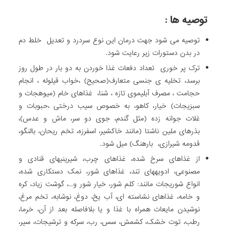
توصیه ها :
توصیه می شود جهت درمان این نوع سردرد و تعدیل خلط دم
در بدن دستورات زیر رعایت شود.
ترک پر خوری تعداد دفعات غذا خوردن به دو بار در طول روز
برسد، تخلیه ی جنسی متعارف(صحیح) ،خواب قیلوله ، انجام
حجامت ، مصرف آبلیموی تازه ، شنا، غذاهای خام (میوه­جات و
سبزیجات) خیار، کاهو، به خصوص سیب درختی ،حبوبات و
غلات جوانه زده (مثل گندم، جوی دو سر، ماش و عدس)،
بذرهای ملین ناشتا (مانند خاکشیر، اسفرزه، تخم ریحان، بالنگو،
قدومه شیرازی، بارهنگ) میل شود.
از غذاهای سرخ شده، غذاهای چرب، شیرینی­های قنادی و
مصنوعی، ادویه­های تند، غذاهای شور، نمک دستکاری شده،
انواع شوریجات مانند: کلم شور، خیار شور و…، گوشت زیاد، کره
و خامه، غذاهای نشاسته ای، آب یخ، دوغ، نوشابه، تخم مرغ،
نوشیدن مایعات همراه با غذا و یا بلافاصله بعد از آن، خرما،
رطب، توت خشک، کشمش، سس، رب، سرکه و ترشیجات، سیر،