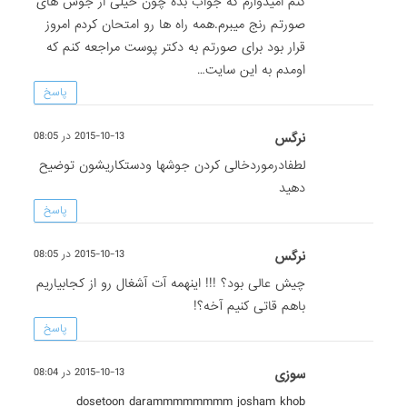
کنم امیدوارم که جواب بده چون خیلی از جوش های
صورتم رنج میبرم.همه راه ها رو امتحان کردم امروز
قرار بود برای صورتم به دکتر پوست مراجعه کنم که
اومدم به این سایت…
پاسخ
نرگس
2015-10-13 در 08:05
لطفادرموردخالی کردن جوشها ودستکاریشون توضیح
دهید
پاسخ
نرگس
2015-10-13 در 08:05
چیش عالی بود؟ !!! اینهمه آت آشغال رو از کجابیاریم
باهم قاتی کنیم آخه؟!
پاسخ
سوزی
2015-10-13 در 08:04
dosetoon darammmmmmmm josham khob