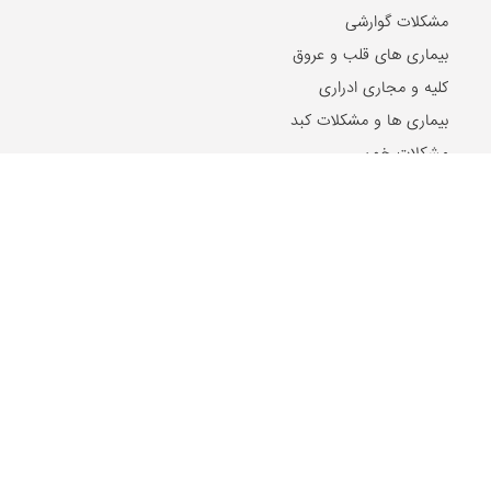
مشکلات گوارشی
بیماری های قلب و عروق
کلیه و مجاری ادراری
بیماری ها و مشکلات کبد
مشکلات خون
مشکلات بینایی
بیماری های زنان و زایمان
بیماری های اطفال
مقالات و اخبار روز
2024-10-21
۵ تا از بهترین دکتر‌های اصلاح مزاج در مشهد را بشناسید!
2024-07-17
ریشه شیرین بیان، تنظیم کننده سطح هورمون استروژن در بدن